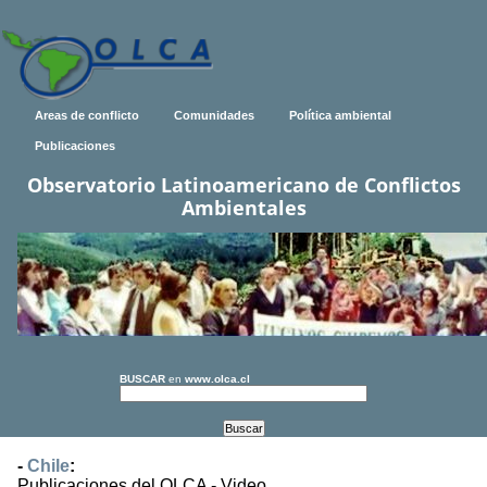
Areas de conflicto
Comunidades
Política ambiental
Publicaciones
Observatorio Latinoamericano de Conflictos
Ambientales
BUSCAR
en
www.olca.cl
-
Chile
:
Publicaciones del OLCA - Video