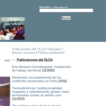
BUSCAR
en
www.olca.cl
Publicaciones del OLCA
/
Glaciares
/
Bienes comunes
/
Política ambiental
/
--
-
Publicaciones del OLCA
2012
Eco-Glosario Constituyente. Cuadernillo
de trabajo territorial
(11/2020)
Dimensión socioambiental de los
conflictos territoriales en Chile
(2016)
Termoeléctricas: Institucionalidad,
impactos y calentamiento global: rutas
territoriales rumbo al carbón cero
(11/2015)
The defense of an Andean glacier