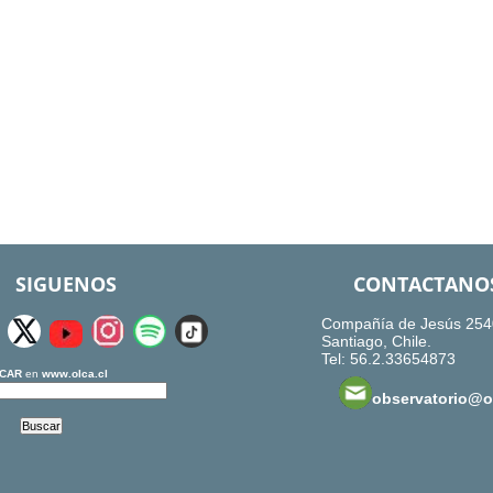
SIGUENOS
CONTACTANO
Compañía de Jesús 254
Santiago, Chile.
Tel: 56.2.33654873
CAR
en
www.olca.cl
observatorio@ol