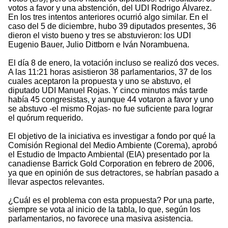
votos a favor y una abstención, del UDI Rodrigo Álvarez.
En los tres intentos anteriores ocurrió algo similar. En el
caso del 5 de diciembre, hubo 39 diputados presentes, 36
dieron el visto bueno y tres se abstuvieron: los UDI
Eugenio Bauer, Julio Dittborn e Iván Norambuena.
El día 8 de enero, la votación incluso se realizó dos veces.
A las 11:21 horas asistieron 38 parlamentarios, 37 de los
cuales aceptaron la propuesta y uno se abstuvo, el
diputado UDI Manuel Rojas. Y cinco minutos más tarde
había 45 congresistas, y aunque 44 votaron a favor y uno
se abstuvo -el mismo Rojas- no fue suficiente para lograr
el quórum requerido.
El objetivo de la iniciativa es investigar a fondo por qué la
Comisión Regional del Medio Ambiente (Corema), aprobó
el Estudio de Impacto Ambiental (EIA) presentado por la
canadiense Barrick Gold Corporation en febrero de 2006,
ya que en opinión de sus detractores, se habrían pasado a
llevar aspectos relevantes.
¿Cuál es el problema con esta propuesta? Por una parte,
siempre se vota al inicio de la tabla, lo que, según los
parlamentarios, no favorece una masiva asistencia.