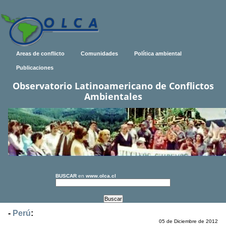
Areas de conflicto
Comunidades
Política ambiental
Publicaciones
Observatorio Latinoamericano de Conflictos
Ambientales
BUSCAR
en
www.olca.cl
-
Perú
:
05 de Diciembre de 2012