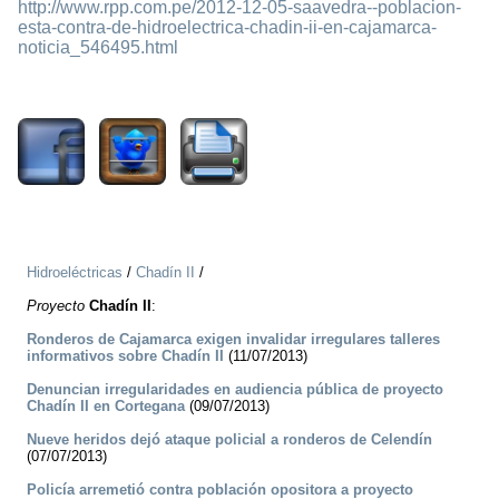
http://www.rpp.com.pe/2012-12-05-saavedra--poblacion-
esta-contra-de-hidroelectrica-chadin-ii-en-cajamarca-
noticia_546495.html
1907
Hidroeléctricas
/
Chadín II
/
Proyecto
Chadín II
:
Ronderos de Cajamarca exigen invalidar irregulares talleres
informativos sobre Chadín II
(11/07/2013)
Denuncian irregularidades en audiencia pública de proyecto
Chadín II en Cortegana
(09/07/2013)
Nueve heridos dejó ataque policial a ronderos de Celendín
(07/07/2013)
Policía arremetió contra población opositora a proyecto