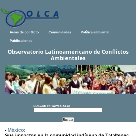
Areas de conflicto
Comunidades
Política ambiental
Publicaciones
Observatorio Latinoamericano de Conflictos
Ambientales
BUSCAR
en
www.olca.cl
-
México
:
Sus impactos en la comunidad indígena de Tataltepec