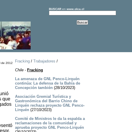
BUSCAR
en
www.olca.cl
Fracking
/
Trabajadores
/
l de 2012
Chile
-
Fracking
La amenaza de GNL Penco-Lirquén
continúa: La defensa de la Bahía de
Concepción también
(28/10/2023)
eunió
Asociación Gremial Turística y
es que
Gastronómica del Barrio Chino de
egados
Lirquén rechaza proyecto GNL Penco-
Lirquén
(27/10/2023)
Comité de Ministros le da la espalda a
reclamaciones de la comunidad y
esentó
aprueba proyecto GNL Penco-Lirquén
esor,
(26/10/2023)