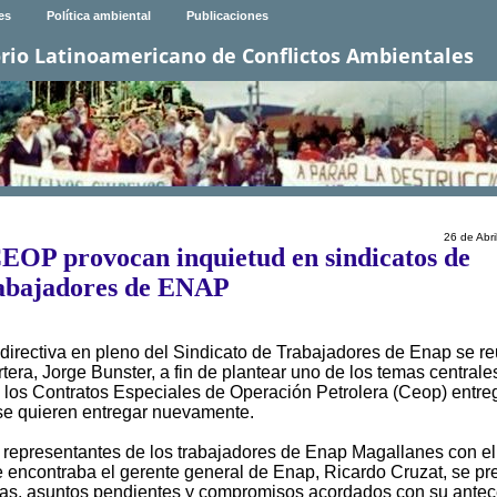
es
Política ambiental
Publicaciones
rio Latinoamericano de Conflictos Ambientales
26 de Abri
EOP provocan inquietud en sindicatos de
abajadores de ENAP
a directiva en pleno del Sindicato de Trabajadores de Enap se r
artera, Jorge Bunster, a fin de plantear uno de los temas central
s: los Contratos Especiales de Operación Petrolera (Ceop) entr
se quieren entregar nuevamente.
s representantes de los trabajadores de Enap Magallanes con el
e encontraba el gerente general de Enap, Ricardo Cruzat, se pr
mas, asuntos pendientes y compromisos acordados con su antec