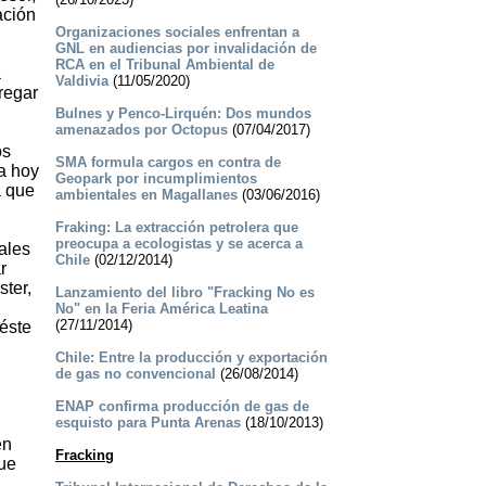
ación
Organizaciones sociales enfrentan a
GNL en audiencias por invalidación de
RCA en el Tribunal Ambiental de
a
Valdivia
(11/05/2020)
tregar
Bulnes y Penco-Lirquén: Dos mundos
amenazados por Octopus
(07/04/2017)
os
SMA formula cargos en contra de
a hoy
Geopark por incumplimientos
a que
ambientales en Magallanes
(03/06/2016)
Fraking: La extracción petrolera que
preocupa a ecologistas y se acerca a
ales
Chile
(02/12/2014)
r
ster,
Lanzamiento del libro "Fracking No es
No" en la Feria América Leatina
(27/11/2014)
éste
Chile: Entre la producción y exportación
de gas no convencional
(26/08/2014)
ENAP confirma producción de gas de
esquisto para Punta Arenas
(18/10/2013)
en
Fracking
que