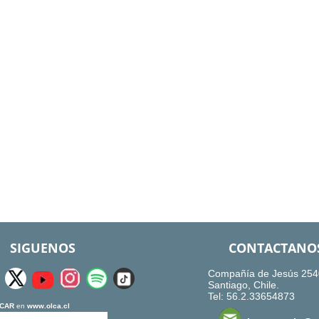
SIGUENOS
CONTACTANO
Compañía de Jesús 254
Santiago, Chile.
Tel: 56.2.33654873
CAR
en
www.olca.cl