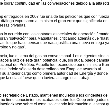
de lograr continuidad en las conversaciones debido a la alta rot
eop entregados en 2007 fue una de las peticiones que con fuerz
 diálogo expresaron al ministro el gran error que significaría en
resas privadas.
o lo ocurrido con los contratos especiales de operación firmad
gran “salvación” para Magallanes, criticando además que “hast
as, lo que hace pensar que nada justifica una nueva entrega y
róleo y no gas”.
ncia, fue el tema del gas no convencional. Los dirigentes sindic
ivados a raíz de este gran potencial que, sin duda, puede cambia
cional del Petróleo. Aquello fue reconocido por el ministro Bun
sta índole sólo sería desarrollado por Enap, de acuerdo al
su anterior cargo como primera autoridad de Energía y donde 
ue la estatal fuese quien tuviera a cargo este trabajo.
secretario de Estado, mantienen inquietos a los dirigentes del
 no tiene conocimientos acabados sobre los Ceop entregados 
interiorizarse sobre el tema, solicitando información al asesor 