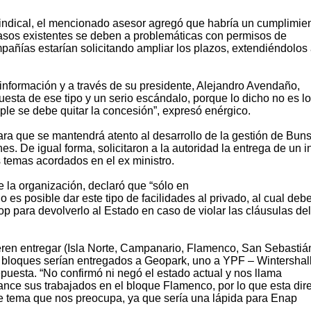
 sindical, el mencionado asesor agregó que habría un cumplimie
trasos existentes se deben a problemáticas con permisos de
pañías estarían solicitando ampliar los plazos, extendiéndolos
ta información y a través de su presidente, Alejandro Avendaño,
esta de ese tipo y un serio escándalo, porque lo dicho no es l
mple se debe quitar la concesión”, expresó enérgico.
lara que se mantendrá atento al desarrollo de la gestión de Buns
s. De igual forma, solicitaron a la autoridad la entrega de un 
s temas acordados en el ex ministro.
 la organización, declaró que “sólo en
o es posible dar este tipo de facilidades al privado, al cual deb
Ceop para devolverlo al Estado en caso de violar las cláusulas del
ren entregar (Isla Norte, Campanario, Flamenco, San Sebastiá
 bloques serían entregados a Geopark, uno a YPF – Wintershall
epuesta. “No confirmó ni negó el estado actual y nos llama
ce sus trabajados en el bloque Flamenco, por lo que esta dire
e tema que nos preocupa, ya que sería una lápida para Enap