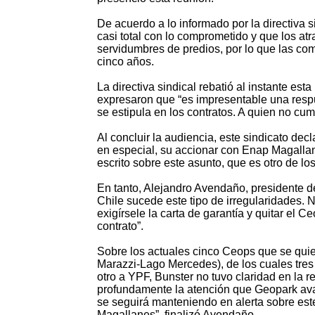
De acuerdo a lo informado por la directiva
casi total con lo comprometido y que los a
servidumbres de predios, por lo que las com
cinco años.
La directiva sindical rebatió al instante es
expresaron que “es impresentable una respu
se estipula en los contratos. A quien no cu
Al concluir la audiencia, este sindicato dec
en especial, su accionar con Enap Magallane
escrito sobre este asunto, que es otro de lo
En tanto, Alejandro Avendaño, presidente de
Chile sucede este tipo de irregularidades. N
exigírsele la carta de garantía y quitar el 
contrato”.
Sobre los actuales cinco Ceops que se quie
Marazzi-Lago Mercedes), de los cuales tres
otro a YPF, Bunster no tuvo claridad en la r
profundamente la atención que Geopark avan
se seguirá manteniendo en alerta sobre est
Magallanes”, finalizó Avendaño.