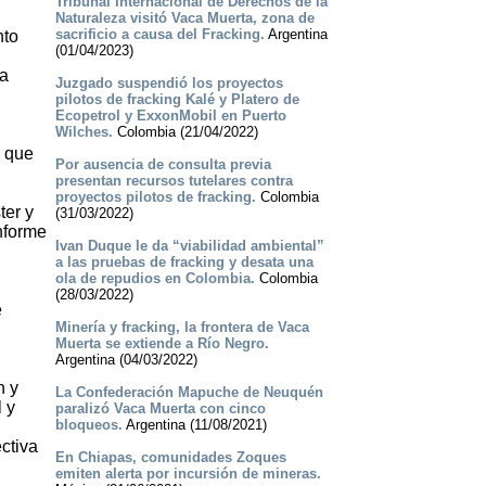
Tribunal Internacional de Derechos de la
Naturaleza visitó Vaca Muerta, zona de
sacrificio a causa del Fracking.
Argentina
nto
(01/04/2023)
 a
Juzgado suspendió los proyectos
pilotos de fracking Kalé y Platero de
Ecopetrol y ExxonMobil en Puerto
Wilches.
Colombia (21/04/2022)
o que
Por ausencia de consulta previa
presentan recursos tutelares contra
proyectos pilotos de fracking.
Colombia
ter y
(31/03/2022)
informe
Ivan Duque le da “viabilidad ambiental”
a las pruebas de fracking y desata una
ola de repudios en Colombia.
Colombia
(28/03/2022)
e
Minería y fracking, la frontera de Vaca
Muerta se extiende a Río Negro.
Argentina (04/03/2022)
n y
La Confederación Mapuche de Neuquén
 y
paralizó Vaca Muerta con cinco
bloqueos.
Argentina (11/08/2021)
ctiva
En Chiapas, comunidades Zoques
emiten alerta por incursión de mineras.