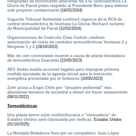
Integrantes de movimiento ambiental No a la Termoeléctrica La
Gloria de Parral piden respaldo al Presidente Boric para detener
este proyecto contaminante
(16/02/2024)
Segundo Tribunal Ambiental confirmó vigencia de la RCA de
central termoeléctrica de biomasa La Gloria: Rechazó reclamo
de Municipalidad de Parral
(12/02/2024)
Organizaciones de Coalición Chao Carbón celebran
autorización de cierre de centrales termoeléctricas Ventanas 2 y
Norgener 1 y 2
(19/10/2023)
Más de cien cormoranes mueren a causa de planta desaladora
de termoeléctrica Guacolda
(22/05/2023)
AES Andes evalúa acciones legales para impugnar primera
medida ejecutada de la agenda inicial para la transición
energética presentada por el Gobierno
(10/05/2023)
Zofri acusa a Engie Chile por “desastre ambiental” tras
abandonar terrenos de excentral a diésel sin hacer saneamiento
(08/11/2022)
Termoeléctricas
Una planta termo solar multimillonaria e “innovadora” de
Estados Unidos será clausurada por ineficaz.
Estados Unidos
(01/10/2025)
La Montaña Botaderos llora por su compañero: Juan López