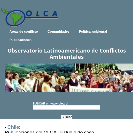
Areas de conflicto
Comunidades
Política ambiental
Publicaciones
Observatorio Latinoamericano de Conflictos
Ambientales
BUSCAR
en
www.olca.cl
-
Chile
:
Publicaciones del OLCA - Estudio de caso