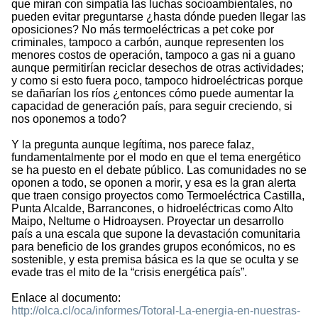
que miran con simpatía las luchas socioambientales, no
pueden evitar preguntarse ¿hasta dónde pueden llegar las
oposiciones? No más termoeléctricas a pet coke por
criminales, tampoco a carbón, aunque representen los
menores costos de operación, tampoco a gas ni a guano
aunque permitirían reciclar desechos de otras actividades;
y como si esto fuera poco, tampoco hidroeléctricas porque
se dañarían los ríos ¿entonces cómo puede aumentar la
capacidad de generación país, para seguir creciendo, si
nos oponemos a todo?
Y la pregunta aunque legítima, nos parece falaz,
fundamentalmente por el modo en que el tema energético
se ha puesto en el debate público. Las comunidades no se
oponen a todo, se oponen a morir, y esa es la gran alerta
que traen consigo proyectos como Termoeléctrica Castilla,
Punta Alcalde, Barrancones, o hidroeléctricas como Alto
Maipo, Neltume o Hidroaysen. Proyectar un desarrollo
país a una escala que supone la devastación comunitaria
para beneficio de los grandes grupos económicos, no es
sostenible, y esta premisa básica es la que se oculta y se
evade tras el mito de la “crisis energética país”.
Enlace al documento:
http://olca.cl/oca/informes/Totoral-La-energia-en-nuestras-