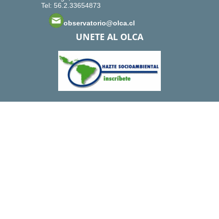
Tel: 56.2.33654873
observatorio@olca.cl
UNETE AL OLCA