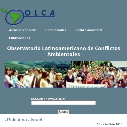
Areas de conflicto
Comunidades
Política ambiental
Publicaciones
Observatorio Latinoamericano de Conflictos
Ambientales
BUSCAR
en
www.olca.cl
-
Palestina
-
Israel
:
01 de Abril de 2014