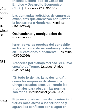
inconstitucionalidad de Zonas de
Empleo y Desarrollo Económico
(ZEDE).
Honduras (20/09/2024)
pués
post-
Las demandas judiciales de empresas
te
extranjeras que amenazan con llevar a
la bancarrota a Honduras.
Honduras
te
(15/09/2024)
echos
Ocultamiento y manipulación de
 el
información
Israel borra las pruebas del genocidio
en Gaza, retirando escombros y restos
en 100 camiones diariamente.
Palestina
,
(03/08/2026)
mas,
Aranceles por trabajo forzoso, el nuevo
engaño de Trump.
Estados Unidos
(24/07/2026)
,
“Si todo lo demás falla, demanda”:
ar
cómo las empresas de alimentos
ultraprocesados están utilizando los
tribunales para obstruir las normas
sanitarias.
Internacional (22/07/2026)
Bajo una apariencia verde, la minería de
reso
tierras raras afecta a los territorios y
agrava los conflictos por el agua en