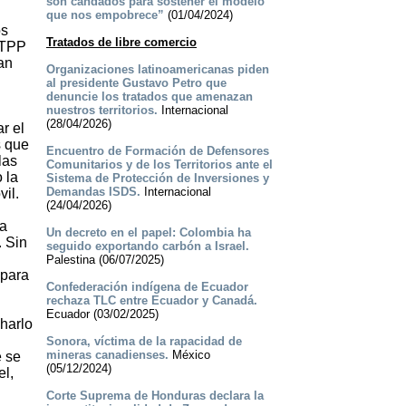
son candados para sostener el modelo
que nos empobrece”
(01/04/2024)
os
Tratados de libre comercio
l TPP
tan
Organizaciones latinoamericanas piden
al presidente Gustavo Petro que
denuncie los tratados que amenazan
nuestros territorios.
Internacional
(28/04/2026)
r el
s que
Encuentro de Formación de Defensores
las
Comunitarios y de los Territorios ante el
 la
Sistema de Protección de Inversiones y
Demandas ISDS.
Internacional
il.
(24/04/2026)
la
Un decreto en el papel: Colombia ha
 Sin
seguido exportando carbón a Israel.
Palestina (06/07/2025)
 para
Confederación indígena de Ecuador
rechaza TLC entre Ecuador y Canadá.
Ecuador (03/02/2025)
harlo
Sonora, víctima de la rapacidad de
mineras canadienses.
México
e se
(05/12/2024)
el,
Corte Suprema de Honduras declara la