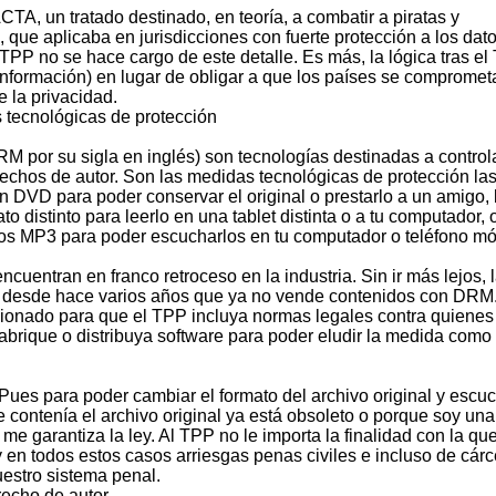
TA, un tratado destinado, en teoría, a combatir a piratas y
 que aplicaba en jurisdicciones con fuerte protección a los dat
TPP no se hace cargo de este detalle. Es más, la lógica tras e
 de información) en lugar de obligar a que los países se comprome
 la privacidad.
 tecnológicas de protección
 por su sigla en inglés) son tecnologías destinadas a controla
rechos de autor. Son las medidas tecnológicas de protección la
 DVD para poder conservar el original o prestarlo a un amigo, 
to distinto para leerlo en una tablet distinta o a tu computador, o
vos MP3 para poder escucharlos en tu computador o teléfono móv
uentran en franco retroceso en la industria. Sin ir más lejos, 
, desde hace varios años que ya no vende contenidos con DRM.
sionado para que el TPP incluya normas legales contra quienes
 fabrique o distribuya software para poder eludir la medida como
Pues para poder cambiar el formato del archivo original y escuc
ue contenía el archivo original ya está obsoleto o porque soy una
 me garantiza la ley. Al TPP no le importa la finalidad con la qu
 en todos estos casos arriesgas penas civiles e incluso de cárc
estro sistema penal.
recho de autor