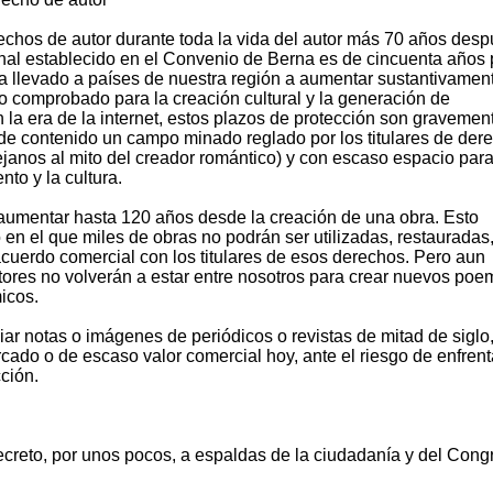
rechos de autor durante toda la vida del autor más 70 años des
onal establecido en el Convenio de Berna es de cincuenta años 
a llevado a países de nuestra región a aumentar sustantivamen
io comprobado para la creación cultural y la generación de
la era de la internet, estos plazos de protección son gravemen
 de contenido un campo minado reglado por los titulares de der
janos al mito del creador romántico) y con escaso espacio para
nto y la cultura.
aumentar hasta 120 años desde la creación de una obra. Esto
 en el que miles de obras no podrán ser utilizadas, restauradas
acuerdo comercial con los titulares de esos derechos. Pero aun
ores no volverán a estar entre nosotros para crear nuevos poe
icos.
iar notas o imágenes de periódicos o revistas de mitad de siglo
rcado o de escaso valor comercial hoy, ante el riesgo de enfrent
cción.
creto, por unos pocos, a espaldas de la ciudadanía y del Cong