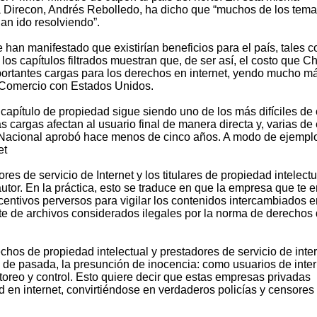
 la Direcon, Andrés Rebolledo, ha dicho que “muchos de los tem
an ido resolviendo”.
han manifestado que existirían beneficios para el país, tales 
os capítulos filtrados muestran que, de ser así, el costo que Ch
portantes cargas para los derechos en internet, yendo mucho m
e Comercio con Estados Unidos.
 capítulo de propiedad sigue siendo uno de los más difíciles de 
 cargas afectan al usuario final de manera directa y, varias de 
acional aprobó hace menos de cinco años. A modo de ejempl
et
es de servicio de Internet y los titulares de propiedad intelectu
utor. En la práctica, esto se traduce en que la empresa que te 
ncentivos perversos para vigilar los contenidos intercambiados e
ate de archivos considerados ilegales por la norma de derechos
echos de propiedad intelectual y prestadores de servicio de inte
, de pasada, la presunción de inocencia: como usuarios de inter
itoreo y control. Esto quiere decir que estas empresas privadas
d en internet, convirtiéndose en verdaderos policías y censores 