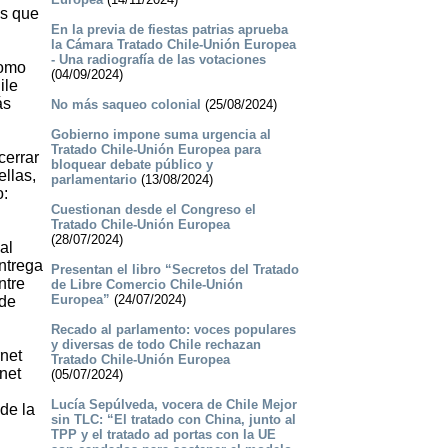
as que
En la previa de fiestas patrias aprueba
la Cámara Tratado Chile-Unión Europea
- Una radiografía de las votaciones
como
(04/09/2024)
ile
ás
No más saqueo colonial
(25/08/2024)
Gobierno impone suma urgencia al
Tratado Chile-Unión Europea para
cerrar
bloquear debate público y
ellas,
parlamentario
(13/08/2024)
o:
Cuestionan desde el Congreso el
Tratado Chile-Unión Europea
(28/07/2024)
al
entrega
Presentan el libro “Secretos del Tratado
ntre
de Libre Comercio Chile-Unión
Europea”
(24/07/2024)
 de
Recado al parlamento: voces populares
y diversas de todo Chile rechazan
rnet
Tratado Chile-Unión Europea
net
(05/07/2024)
Lucía Sepúlveda, vocera de Chile Mejor
de la
sin TLC: “El tratado con China, junto al
TPP y el tratado ad portas con la UE