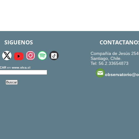
SIGUENOS
CONTACTANO
Compañía de Jesús 254
Santiago, Chile.
Tel: 56.2.33654873
CAR
en
www.olca.cl
observatorio@ol