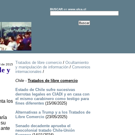
BUSCAR
en
www.olca.cl
Tratados de libre comercio
/
Ocultamiento
l de 2015
y manipulación de información
/
Convenios
le y
internacionales
/
Chile
-
Tratados de libre comercio
Estado de Chile sufre sucesivas
derrotas legales en CIADI y en casa con
el mismo carabinero como testigo para
nta los
fines diferentes
(15/06/2025)
Alternativas a Trump y a los Tratados de
Libre Comercio
(23/05/2025)
aría
 su
Senado decadente aprueba el
 ante
neocolonial tratado Chile-Unión
Europea
(14/11/2024)