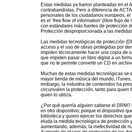
Estas medidas ya fueron planteadas en el AC
contrabandistas. Pero a diferencia de ACTA,
personales de los ciudadanos europeos, el 
es el ‘free flow of information’ (libre flujo
con estándares más fuertes de protección de
Protección desproporcionada a las medidas
Las medidas tecnológicas de protección (DRM
acceso y el uso de obras protegidas por de
impiden técnicamente hacer una copia de un
que impiden pasar un libro digital a un forma
que no te permite convertir un CD en archi
Muchas de estas medidas tecnológicas se enc
mayor tienda de música del mundo, iTunes
embargo, la industria de contenidos ha pre
circunvalen la protección, tanto para quien
quien lo utiliza.
¿Por qué querría alguien saltarse el DRM? 
en otro dispositivo; porque el dispositivo q
biblioteca y quiero ejercer los derechos que
eluda la medida tecnológica de protección y
aumentando, además, la inefectividad de nu
Aumento de plazos de protección de los de