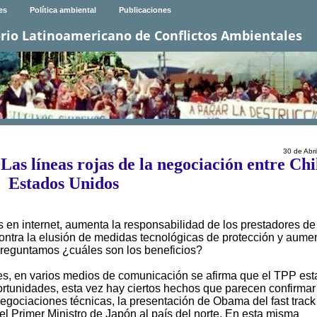
es
Política ambiental
Publicaciones
rio Latinoamericano de Conflictos Ambientales
30 de Abri
Las líneas rojas de la negociación entre Chi
Estados Unidos
en internet, aumenta la responsabilidad de los prestadores de
ón contra la elusión de medidas tecnológicas de protección y aume
preguntamos ¿cuáles son los beneficios?
s, en varios medios de comunicación se afirma que el TPP est
portunidades, esta vez hay ciertos hechos que parecen confirmar
negociaciones técnicas, la presentación de Obama del fast track
el Primer Ministro de Japón al país del norte. En esta misma