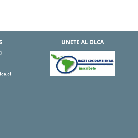
S
UNETE AL OLCA
0
ca.cl