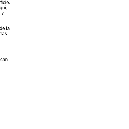
ficie.
quí,
 y
de la
tras
acan