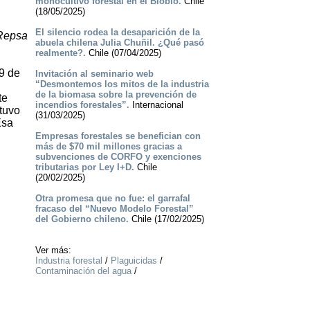
monocultivo forestal en el Biobío.
Chile
(18/05/2025)
El silencio rodea la desaparición de la
 Repsa
abuela chilena Julia Chuñil. ¿Qué pasó
realmente?.
Chile (07/04/2025)
9 de
Invitación al seminario web
“Desmontemos los mitos de la industria
de la biomasa sobre la prevención de
te
incendios forestales”.
Internacional
tuvo
(31/03/2025)
Esa
Empresas forestales se benefician con
más de $70 mil millones gracias a
subvenciones de CORFO y exenciones
tributarias por Ley I+D.
Chile
(20/02/2025)
Otra promesa que no fue: el garrafal
fracaso del “Nuevo Modelo Forestal”
del Gobierno chileno.
Chile (17/02/2025)
Ver más:
Industria forestal
/
Plaguicidas
/
Contaminación del agua
/