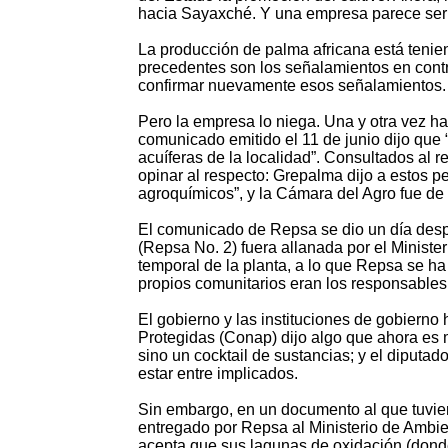
hacia Sayaxché. Y una empresa parece ser 
La producción de palma africana está teni
precedentes son los señalamientos en cont
confirmar nuevamente esos señalamientos.
Pero la empresa lo niega. Una y otra vez h
comunicado emitido el 11 de junio dijo que
acuíferas de la localidad”. Consultados al 
opinar al respecto: Grepalma dijo a estos 
agroquímicos”, y la Cámara del Agro fue de
El comunicado de Repsa se dio un día desp
(Repsa No. 2) fuera allanada por el Minister
temporal de la planta, a lo que Repsa se ha
propios comunitarios eran los responsables
El gobierno y las instituciones de gobierno
Protegidas (Conap) dijo algo que ahora es 
sino un cocktail de sustancias; y el diputa
estar entre implicados.
Sin embargo, en un documento al que tuvi
entregado por Repsa al Ministerio de Ambie
acepta que sus lagunas de oxidación (donde