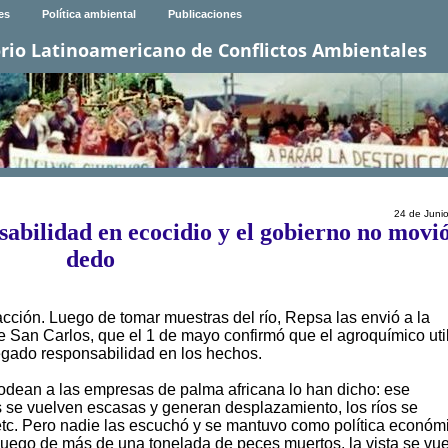
es
Política ambiental
Publicaciones
rio Latinoamericano de Conflictos Ambientales
24 de Juni
abilidad en ecocidio y el gobierno no movi
dedo
ción. Luego de tomar muestras del río, Repsa las envió a la
e San Carlos, que el 1 de mayo confirmó que el agroquímico uti
gado responsabilidad en los hechos.
dean a las empresas de palma africana lo han dicho: ese
s se vuelven escasas y generan desplazamiento, los ríos se
etc. Pero nadie las escuchó y se mantuvo como política económ
 luego de más de una tonelada de peces muertos, la vista se vu