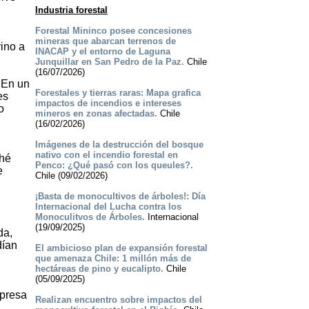
Industria forestal
Forestal Mininco posee concesiones
mineras que abarcan terrenos de
ino a
INACAP y el entorno de Laguna
Junquillar en San Pedro de la Paz.
Chile
(16/07/2026)
 En un
Forestales y tierras raras: Mapa grafica
es
impactos de incendios e intereses
o
mineros en zonas afectadas.
Chile
(16/02/2026)
Imágenes de la destrucción del bosque
nativo con el incendio forestal en
ché
Penco: ¿Qué pasó con los queules?.
e
Chile (09/02/2026)
¡Basta de monocultivos de árboles!: Día
Internacional del Lucha contra los
Monoculitvos de Árboles.
Internacional
(19/09/2025)
da,
dían
El ambicioso plan de expansión forestal
que amenaza Chile: 1 millón más de
hectáreas de pino y eucalipto.
Chile
(05/09/2025)
mpresa
Realizan encuentro sobre impactos del