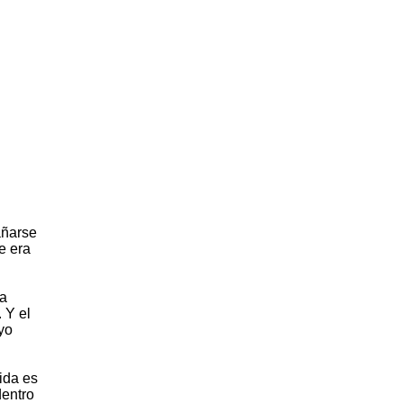
añarse
e era
La
 Y el
yo
vida es
dentro