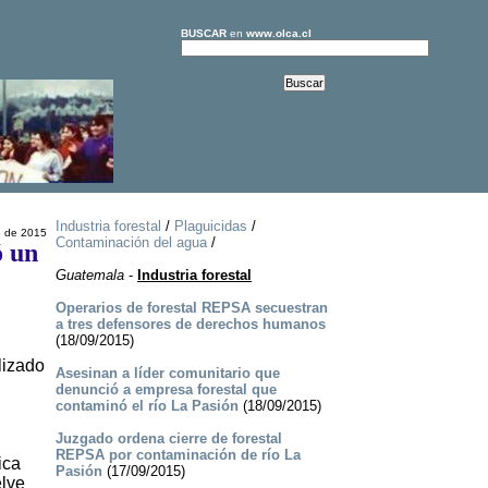
BUSCAR
en
www.olca.cl
Industria forestal
/
Plaguicidas
/
o de 2015
Contaminación del agua
/
ó un
Guatemala
-
Industria forestal
Operarios de forestal REPSA secuestran
a tres defensores de derechos humanos
(18/09/2015)
lizado
Asesinan a líder comunitario que
denunció a empresa forestal que
contaminó el río La Pasión
(18/09/2015)
Juzgado ordena cierre de forestal
REPSA por contaminación de río La
ica
Pasión
(17/09/2015)
elve