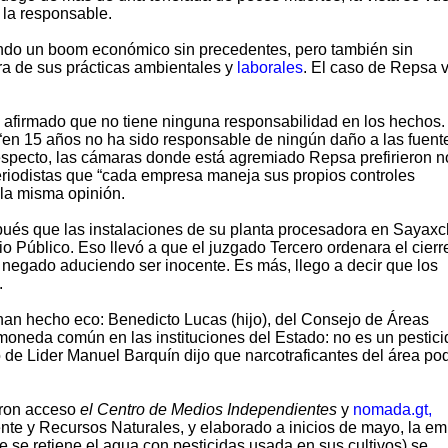
la responsable.
endo un boom económico sin precedentes, pero también sin
ra de sus prácticas ambientales y
laborales
. El caso de Repsa v
a afirmado que no tiene ninguna responsabilidad en los hechos.
 “en 15 años no ha sido responsable de ningún daño a las fuent
respecto, las cámaras donde está agremiado Repsa prefirieron n
periodistas que “cada empresa maneja sus propios controles
 la misma opinión.
ués que las instalaciones de su planta procesadora en Sayax
io Público. Eso llevó a que el juzgado Tercero ordenara el cierr
 negado aduciendo ser inocente. Es más, llego a decir que los
.
 han hecho eco: Benedicto Lucas (hijo), del Consejo de Áreas
moneda común en las instituciones del Estado: no es un pestici
do de Lider Manuel Barquín dijo que narcotraficantes del área po
eron acceso
el Centro de Medios Independientes
y
nomada.gt,
nte y Recursos Naturales, y elaborado a inicios de mayo, la e
 se retiene el agua con pesticidas usada en sus cultivos) se