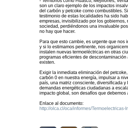
- Territorios como Huasco, Mejillones, Venta
son un claro ejemplo de los impactos insalv
del carbón y petcoke como combustibles. Si
testimonio de estas localidades ha sido hab
empresas, invisibilizado por los gobiernos,
sociedad, perdiéndonos una invaluable posi
no hay que hacer.
Para que esto cambie, es urgente que nos 
y si lo estimamos pertinente, nos organice
instalen nuevas termoeléctricas en otras ci
programas eficientes de descontaminación 
existen.
Exigir la inmediata eliminación del petcoke, 
carbón 0 en nuestra energía, impulsar a nivel 
país, una matriz consciente, diversificada y
demandas energéticas ciudadanas a escala
impacto global, son desafíos que debemos
Enlace al documento:
http://olca.cl/oca/informes/Termoelectricas-
4528