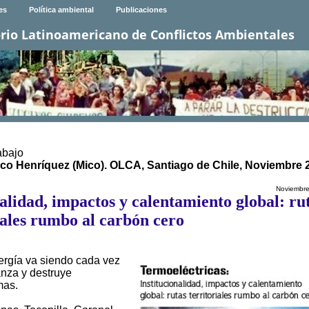
es
Política ambiental
Publicaciones
rio Latinoamericano de Conflictos Ambientales
abajo
arco Henríquez (Mico). OLCA, Santiago de Chile, Noviembre 
Noviembr
alidad, impactos y calentamiento global: ru
iales rumbo al carbón cero
nergía va siendo cada vez
nza y destruye
mas.