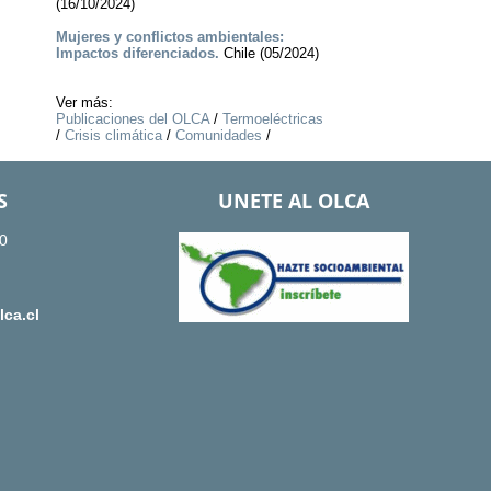
(16/10/2024)
Mujeres y conflictos ambientales:
Impactos diferenciados.
Chile (05/2024)
Ver más:
Publicaciones del OLCA
/
Termoeléctricas
/
Crisis climática
/
Comunidades
/
S
UNETE AL OLCA
0
ca.cl