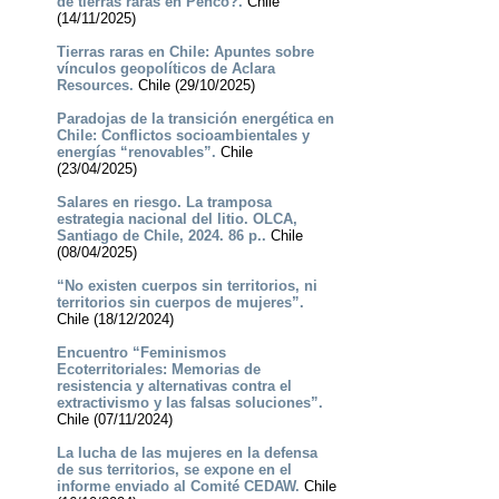
de tierras raras en Penco?.
Chile
(14/11/2025)
Tierras raras en Chile: Apuntes sobre
vínculos geopolíticos de Aclara
Resources.
Chile (29/10/2025)
Paradojas de la transición energética en
Chile: Conflictos socioambientales y
energías “renovables”.
Chile
(23/04/2025)
Salares en riesgo. La tramposa
estrategia nacional del litio. OLCA,
Santiago de Chile, 2024. 86 p..
Chile
(08/04/2025)
“No existen cuerpos sin territorios, ni
territorios sin cuerpos de mujeres”.
Chile (18/12/2024)
Encuentro “Feminismos
Ecoterritoriales: Memorias de
resistencia y alternativas contra el
extractivismo y las falsas soluciones”.
Chile (07/11/2024)
La lucha de las mujeres en la defensa
de sus territorios, se expone en el
informe enviado al Comité CEDAW.
Chile