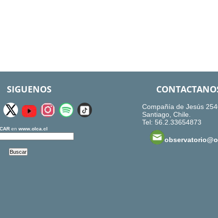
SIGUENOS
CONTACTANO
Compañía de Jesús 254
Santiago, Chile.
Tel: 56.2.33654873
CAR
en
www.olca.cl
observatorio@ol