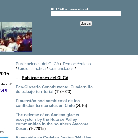
BUSCAR
en
www.olca.cl
Publicaciones del OLCA
/
Termoeléctricas
/
Crisis climática
/
Comunidades
/
2015.
--
-
Publicaciones del OLCA
e de 2015
Eco-Glosario Constituyente. Cuadernillo
tas
de trabajo territorial
(11/2020)
Dimensión socioambiental de los
conflictos territoriales en Chile
(2016)
The defense of an Andean glacier
ecosystem by the Huasco Valley
communities in the southern Atacama
Desert
(10/2015)
Expansión de Codelco Andina 244: Una