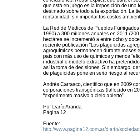
que está en juego es la imposición de una 
destinado sobre todo a la exportación. La t
rentabilidad, sin importar los costos ambien
La Red de Médicos de Pueblos Fumigados pr
1990) a 300 millones anuales en 2011 (200 mi
hectárea se incrementó a entre ocho y doce 
reciente publicación “Los plaguicidas agrega
agroquímicos permanecen durante meses en 
país con más uso de químicos y menos “efici
industrial o modelo extractivo ha pretendido 
así la toma de decisiones. Sin embargo, de
de plaguicidas pone en serio riesgo al recur
Andrés Carrasco, científico que en 2009 conf
corporaciones transgénicas (fallecido en 20
“experimento masivo a cielo abierto”.
Por Darío Aranda
Página 12
Fuente:
http://www.pagina12.com.ar/diario/socieda