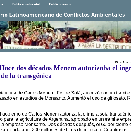
es
Política ambiental
Publicaciones
rio Latinoamericano de Conflictos Ambientales
25 de Marz
o: Hace dos décadas Menem autorizaba el ing
de la transgénica
ricultura de Carlos Menem, Felipe Solá, autorizó con un trámite
 basado en estudios de Monsanto. Aumentó el uso de glifosato. 
 gobierno de Carlos Menem autoriza la primera soja transgénic
co para la agricultura de Argentina, aprobado en un trámite expr
opia empresa Monsanto. Dos décadas después, el 60 por ciento d
ilizan, cada año, 200 millones de litros de glifosato. Cuantiosos