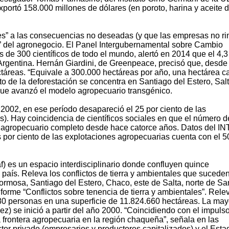
xportó 158.000 millones de dólares (en poroto, harina y aceite 
es” a las consecuencias no deseadas (y que las empresas no r
d” del agronegocio. El Panel Intergubernamental sobre Cambio
 de 300 científicos de todo el mundo, alertó en 2014 que el 4,3
n Argentina. Hernán Giardini, de Greenpeace, precisó que, desd
táreas. “Equivale a 300.000 hectáreas por año, una hectárea c
nto de la deforestación se concentra en Santiago del Estero, Salt
que avanzó el modelo agropecuario transgénico.
002, en ese período desapareció el 25 por ciento de las
). Hay coincidencia de científicos sociales en que el número d
o agropecuario completo desde hace catorce años. Datos del IN
os por ciento de las explotaciones agropecuarias cuenta con el 5
) es un espacio interdisciplinario donde confluyen quince
 país. Releva los conflictos de tierra y ambientales que suceden
rmosa, Santiago del Estero, Chaco, este de Salta, norte de Sa
orme “Conflictos sobre tenencia de tierra y ambientales”. Rele
.580 personas en una superficie de 11.824.660 hectáreas. La may
ez) se inició a partir del año 2000. “Coincidiendo con el impuls
 frontera agropecuaria en la región chaqueña”, señala en las
tor privado (empresarios y productores capitalizados) y el Estad