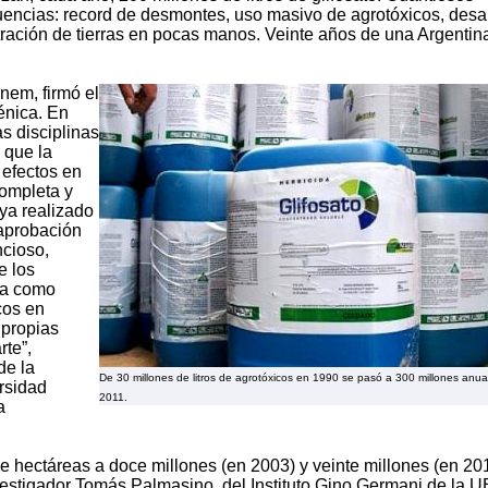
uencias: record de desmontes, uso masivo de agrotóxicos, desa
ración de tierras en pocas manos. Veinte años de una Argentin
nem, firmó el
énica. En
as disciplinas
 que la
 efectos en
completa y
ya realizado
 aprobación
ncioso,
e los
ia como
cos en
 propias
rte”,
de la
De 30 millones de litros de agrotóxicos en 1990 se pasó a 300 millones anua
rsidad
2011.
a
e hectáreas a doce millones (en 2003) y veinte millones (en 20
nvestigador Tomás Palmasino, del Instituto Gino Germani de la U