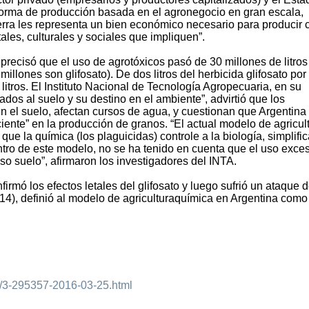
forma de producción basada en el agronegocio en gran escala,
ierra les representa un bien económico necesario para producir 
tales, culturales y sociales que impliquen”.
ecisó que el uso de agrotóxicos pasó de 30 millones de litros
llones son glifosato). De dos litros del herbicida glifosato por
litros. El Instituto Nacional de Tecnología Agropecuaria, en su
dos al suelo y su destino en el ambiente”, advirtió que los
el suelo, afectan cursos de agua, y cuestionan que Argentina 
ente” en la producción de granos. “El actual modelo de agricul
que la química (los plaguicidas) controle a la biología, simplifi
ntro de este modelo, no se ha tenido en cuenta que el uso exce
so suelo”, afirmaron los investigadores del INTA.
irmó los efectos letales del glifosato y luego sufrió un ataque d
14), definió al modelo de agriculturaquímica en Argentina como
d/3-295357-2016-03-25.html