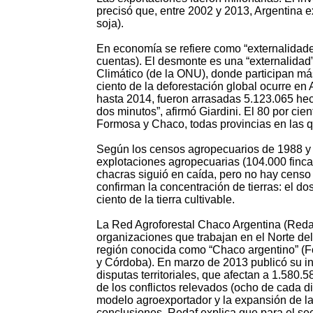
precisó que, entre 2002 y 2013, Argentina e
soja).
En economía se refiere como “externalidad
cuentas). El desmonte es una “externalida
Climático (de la ONU), donde participan más
ciento de la deforestación global ocurre e
hasta 2014, fueron arrasadas 5.123.065 hec
dos minutos”, afirmó Giardini. El 80 por cie
Formosa y Chaco, todas provincias en las 
Según los censos agropecuarios de 1988 y 2
explotaciones agropecuarias (104.000 fincas
chacras siguió en caída, pero no hay cens
confirman la concentración de tierras: el d
ciento de la tierra cultivable.
La Red Agroforestal Chaco Argentina (Redaf
organizaciones que trabajan en el Norte del
región conocida como “Chaco argentino” (Fo
y Córdoba). En marzo de 2013 publicó su inf
disputas territoriales, que afectan a 1.580
de los conflictos relevados (ocho de cada di
modelo agroexportador y la expansión de la
conclusiones. Redaf explica que para el sec