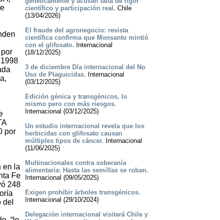
genéticamente y acusan falta de rigor
de
científico y participación real.
Chile
(13/04/2026)
El fraude del agronegocio: revista
inden
científica confirma que Monsanto mintió
con el glifosato.
Internacional
 por
(18/12/2025)
e 1998
3 de diciembre Día internacional del No
ada
Uso de Plaguicidas.
Internacional
a,
(03/12/2025)
Edición génica y transgénicos, lo
mismo pero con más riesgos.
Internacional (03/12/2025)
e
TA
Un estudio internacional revela que los
0 por
herbicidas con glifosato causan
múltiples tipos de cáncer.
Internacional
(11/06/2025)
Multinacionales contra soberanía
 en la
alimentaria: Hasta las semillas se roban.
nta Fe
Internacional (09/05/2025)
vó 248
Exigen prohibir árboles transgénicos.
oría
Internacional (29/10/2024)
o del
Delegación internacional visitará Chile y
o, “lo