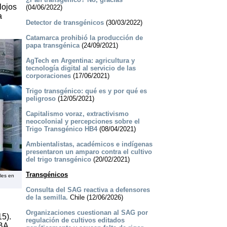
lojos
(04/06/2022)
a
Detector de transgénicos
(30/03/2022)
Catamarca prohibió la producción de
papa transgénica
(24/09/2021)
AgTech en Argentina: agricultura y
tecnología digital al servicio de las
corporaciones
(17/06/2021)
Trigo transgénico: qué es y por qué es
peligroso
(12/05/2021)
Capitalismo voraz, extractivismo
neocolonial y percepciones sobre el
Trigo Transgénico HB4
(08/04/2021)
Ambientalistas, académicos e indígenas
presentaron un amparo contra el cultivo
del trigo transgénico
(20/02/2021)
Transgénicos
les en
Consulta del SAG reactiva a defensores
de la semilla.
Chile (12/06/2026)
Organizaciones cuestionan al SAG por
15).
regulación de cultivos editados
BA,