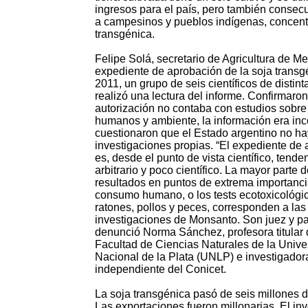
ingresos para el país, pero también consec
a campesinos y pueblos indígenas, concent
transgénica.
Felipe Solá, secretario de Agricultura de Me
expediente de aprobación de la soja transg
2011, un grupo de seis científicos de distint
realizó una lectura del informe. Confirmaron
autorización no contaba con estudios sobre
humanos y ambiente, la información era in
cuestionaron que el Estado argentino no ha
investigaciones propias. “El expediente de
es, desde el punto de vista científico, tende
arbitrario y poco científico. La mayor parte d
resultados en puntos de extrema importanc
consumo humano, o los tests ecotoxicológi
ratones, pollos y peces, corresponden a las
investigaciones de Monsanto. Son juez y pa
denunció Norma Sánchez, profesora titular 
Facultad de Ciencias Naturales de la Unive
Nacional de la Plata (UNLP) e investigador
independiente del Conicet.
La soja transgénica pasó de seis millones d
Las exportaciones fueron millonarias. El i