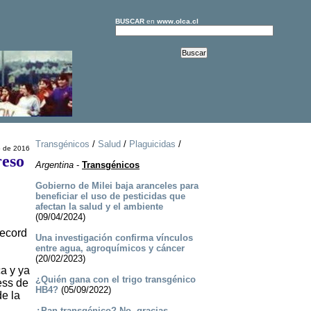
BUSCAR
en
www.olca.cl
Transgénicos
/
Salud
/
Plaguicidas
/
o de 2016
reso
Argentina
-
Transgénicos
Gobierno de Milei baja aranceles para
beneficiar el uso de pesticidas que
afectan la salud y el ambiente
(09/04/2024)
Record
Una investigación confirma vínculos
entre agua, agroquímicos y cáncer
(20/02/2023)
a y ya
¿Quién gana con el trigo transgénico
ess de
HB4?
(05/09/2022)
e la
¿Pan transgénico? No, gracias