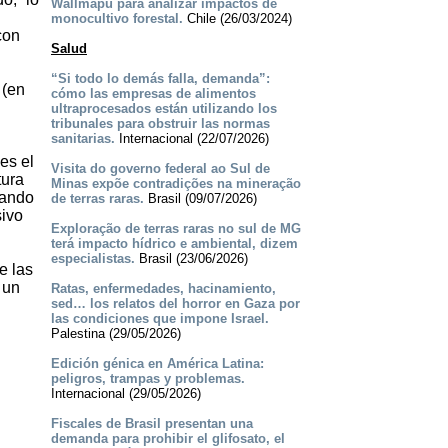
Wallmapu para analizar impactos de
monocultivo forestal.
Chile (26/03/2024)
con
Salud
“Si todo lo demás falla, demanda”:
 (en
cómo las empresas de alimentos
ultraprocesados están utilizando los
tribunales para obstruir las normas
sanitarias.
Internacional (22/07/2026)
es el
Visita do governo federal ao Sul de
tura
Minas expõe contradições na mineração
cando
de terras raras.
Brasil (09/07/2026)
sivo
Exploração de terras raras no sul de MG
terá impacto hídrico e ambiental, dizem
especialistas.
Brasil (23/06/2026)
e las
 un
Ratas, enfermedades, hacinamiento,
sed… los relatos del horror en Gaza por
las condiciones que impone Israel.
Palestina (29/05/2026)
Edición génica en América Latina:
peligros, trampas y problemas.
Internacional (29/05/2026)
Fiscales de Brasil presentan una
demanda para prohibir el glifosato, el