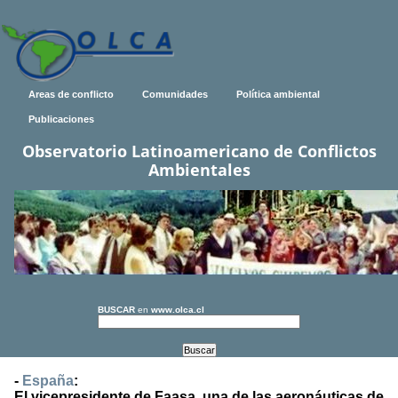
Areas de conflicto
Comunidades
Política ambiental
Publicaciones
Observatorio Latinoamericano de Conflictos
Ambientales
BUSCAR
en
www.olca.cl
-
España
:
El vicepresidente de Faasa, una de las aeronáuticas de