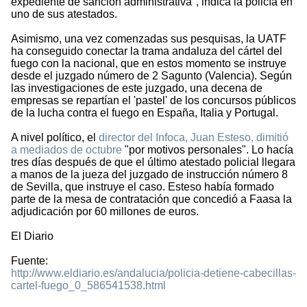
expediente de sanción administrativa", indica la policía en
uno de sus atestados.
Asimismo, una vez comenzadas sus pesquisas, la UATF
ha conseguido conectar la trama andaluza del cártel del
fuego con la nacional, que en estos momento se instruye
desde el juzgado número de 2 Sagunto (Valencia). Según
las investigaciones de este juzgado, una decena de
empresas se repartían el 'pastel' de los concursos públicos
de la lucha contra el fuego en España, Italia y Portugal.
A nivel político, el
director del Infoca, Juan Esteso, dimitió
a mediados de octubre
"por motivos personales". Lo hacía
tres días después de que el último atestado policial llegara
a manos de la jueza del juzgado de instrucción número 8
de Sevilla, que instruye el caso. Esteso había formado
parte de la mesa de contratación que concedió a Faasa la
adjudicación por 60 millones de euros.
El Diario
Fuente:
http://www.eldiario.es/andalucia/policia-detiene-cabecillas-
cartel-fuego_0_586541538.html