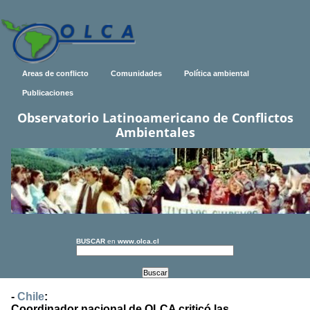
Areas de conflicto
Comunidades
Política ambiental
Publicaciones
Observatorio Latinoamericano de Conflictos
Ambientales
BUSCAR
en
www.olca.cl
-
Chile
:
Coordinador nacional de OLCA criticó las