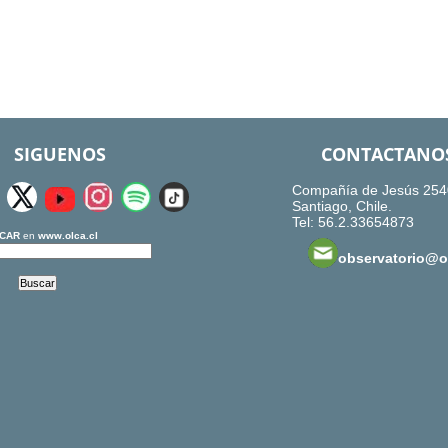
SIGUENOS
CONTACTANO
Compañía de Jesús 254
Santiago, Chile.
Tel: 56.2.33654873
CAR
en
www.olca.cl
observatorio@ol