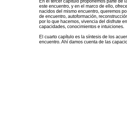
En el tercer capítulo proponemos parte de 
este encuentro, y en el marco de ello, ofre
nacidos del mismo encuentro, queremos pone
de encuentro, autoformación, reconstrucción d
por lo que hacemos, vivencia del disfrute e
capacidades, conocimientos e intuiciones.
El cuarto capítulo es la síntesis de los acu
encuentro. Ahí damos cuenta de las capaci