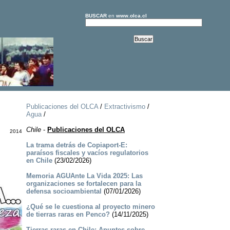
BUSCAR
en
www.olca.cl
Publicaciones del OLCA
/
Extractivismo
/
Agua
/
Chile
-
Publicaciones del OLCA
2014
La trama detrás de Copiaport-E:
paraísos fiscales y vacíos regulatorios
en Chile
(23/02/2026)
Memoria AGUAnte La Vida 2025: Las
organizaciones se fortalecen para la
defensa socioambiental
(07/01/2026)
¿Qué se le cuestiona al proyecto minero
de tierras raras en Penco?
(14/11/2025)
Tierras raras en Chile: Apuntes sobre