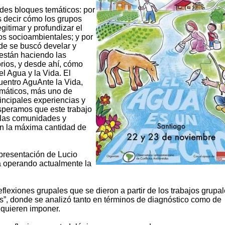
ndes bloques temáticos: por
s decir cómo los grupos
gitimar y profundizar el
tos socioambientales; y por
onde se buscó develar y
están haciendo las
rios, y desde ahí, cómo
el Agua y la Vida. El
entro AguAnte la Vida,
emáticos, más uno de
incipales experiencias y
speramos que este trabajo
 las comunidades y
en la máxima cantidad de
 presentación de Lucio
á operando actualmente la
flexiones grupales que se dieron a partir de los trabajos grupal
”, donde se analizó tanto en términos de diagnóstico como de
 quieren imponer.