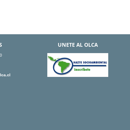
S
UNETE AL OLCA
0
ca.cl