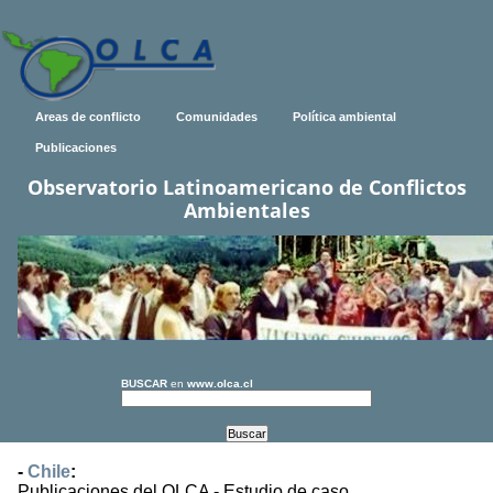
Areas de conflicto
Comunidades
Política ambiental
Publicaciones
Observatorio Latinoamericano de Conflictos
Ambientales
BUSCAR
en
www.olca.cl
-
Chile
:
Publicaciones del OLCA - Estudio de caso