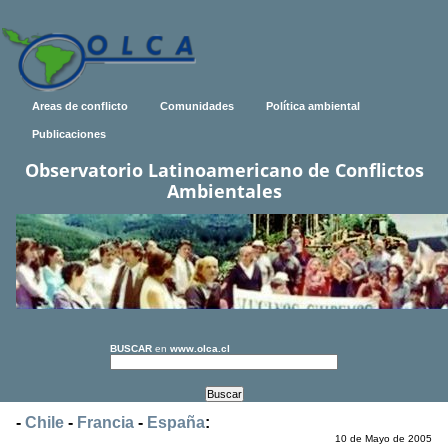
Areas de conflicto
Comunidades
Política ambiental
Publicaciones
Observatorio Latinoamericano de Conflictos
Ambientales
BUSCAR
en
www.olca.cl
-
Chile
-
Francia
-
España
:
10 de Mayo de 2005