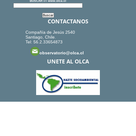
BUSCAR
en
www.olca.cl
CONTACTANOS
Compañía de Jesús 2540
Santiago, Chile.
Tel: 56.2.33654873
observatorio@olca.cl
UNETE AL OLCA