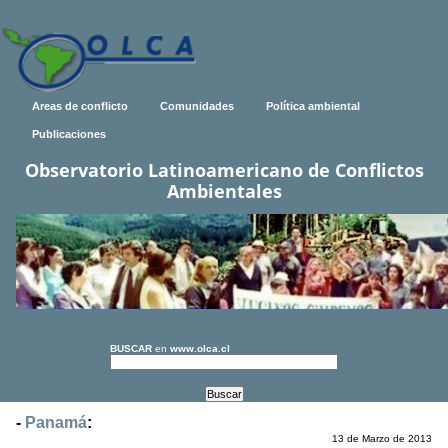
Areas de conflicto
Comunidades
Política ambiental
Publicaciones
Observatorio Latinoamericano de Conflictos
Ambientales
BUSCAR
en
www.olca.cl
-
Panamá
:
13 de Marzo de 2013