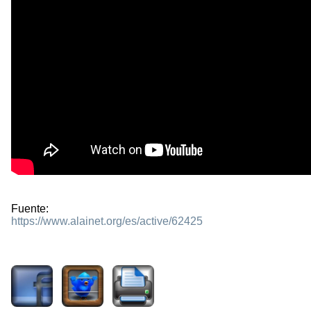
Fuente:
https://www.alainet.org/es/active/62425
1112