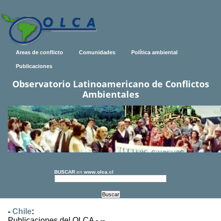
Areas de conflicto
Comunidades
Política ambiental
Publicaciones
Observatorio Latinoamericano de Conflictos
Ambientales
BUSCAR
en
www.olca.cl
-
Chile
:
Publicaciones del OLCA - --