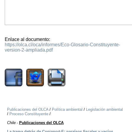
Enlace al documento:
https://olca.cl/oca/informes/Eco-Glosario-Constituyente-
version-2-ampliada.pdf
1838
Publicaciones del OLCA
/
Política ambiental
/
Legislación ambiental
/
Proceso Constituyente
/
Chile
-
Publicaciones del OLCA
La trama detrás de Copiaport-E: paraísos fiscales y vacíos