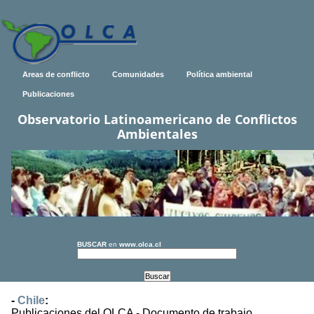
Areas de conflicto
Comunidades
Política ambiental
Publicaciones
Observatorio Latinoamericano de Conflictos
Ambientales
BUSCAR
en
www.olca.cl
-
Chile
:
Publicaciones del OLCA - Documento de trabajo