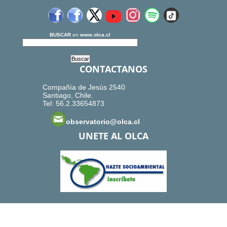
BUSCAR
en
www.olca.cl
CONTACTANOS
Compañía de Jesús 2540
Santiago, Chile.
Tel: 56.2.33654873
observatorio@olca.cl
UNETE AL OLCA