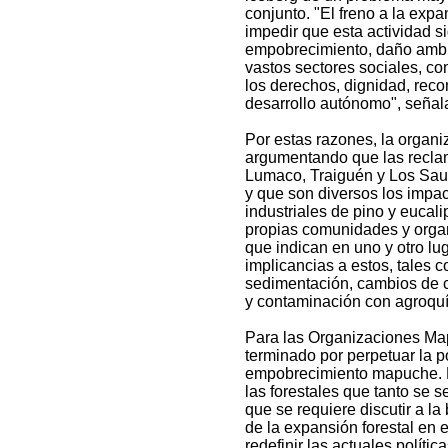
conjunto. "El freno a la expa
impedir que esta actividad s
empobrecimiento, daño ambie
vastos sectores sociales, co
los derechos, dignidad, reco
desarrollo autónomo", señal
Por estas razones, la organi
argumentando que las recla
Lumaco, Traiguén y Los Sauc
y que son diversos los impac
industriales de pino y eucal
propias comunidades y organi
que indican en uno y otro lug
implicancias a estos, tales 
sedimentación, cambios de c
y contaminación con agroquí
Para las Organizaciones Map
terminado por perpetuar la p
empobrecimiento mapuche. En
las forestales que tanto se 
que se requiere discutir a la
de la expansión forestal en 
redefinir las actuales políti