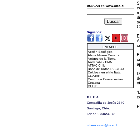
S
c
r
d
s
C
E
A
c
E
c
a
D
d
o
“
c
P