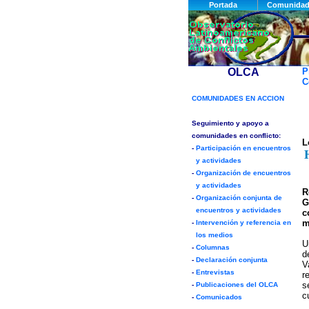
P
C
L
R
G
c
m
U
d
V
r
s
c