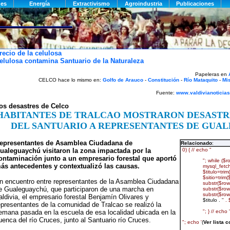
recio de la celulosa
elulosa contamina Santuario de la Naturaleza
Papeleras en
CELCO hace lo mismo en:
Golfo de Arauco
-
Constitución
-
Río Mataquito
-
Mi
Fuente:
www.valdivianoticias
os desastres de Celco
HABITANTES DE TRALCAO MOSTRARON DESAST
DEL SANTUARIO A REPRESENTANTES DE GUA
epresentantes de Asamblea Ciudadana de
Relacionado
:
ualeguaychú visitaron la zona impactada por la
ontaminación junto a un empresario forestal que aportó
ás antecedentes y contextualizó las causas.
n encuentro entre representantes de la Asamblea Ciudadana
e Gualeguaychú, que participaron de una marcha en
aldivia, el empresario forestal Benjamín Olivares y
epresentantes de la comunidad de Tralcao se realizó la
emana pasada en la escuela de esa localidad ubicada en la
uenca del río Cruces, junto al Santuario río Cruces.