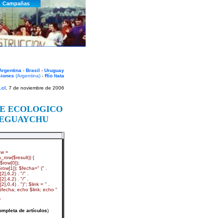
Argentina
-
Brasil
-
Uruguay
siones
(Argentina)
-
Río Itata
.cl
, 7 de noviembre de 2006
RE ECOLOGICO
LEGUAYCHU