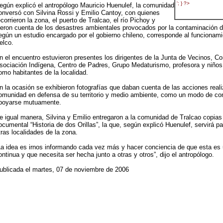
egún explicó el antropólogo Mauricio Huenulef, la comunidad
onversó con Silvina Rossi y Emilio Cantoy, con quienes
ecorrieron la zona, el puerto de Tralcao, el río Pichoy y
ieron cuenta de los desastres ambientales provocados por la contaminación d
egún un estudio encargado por el gobierno chileno, corresponde al funcionami
elco.
n el encuentro estuvieron presentes los dirigentes de la Junta de Vecinos, Co
sociación Indígena, Centro de Padres, Grupo Medaturismo, profesora y niños 
omo habitantes de la localidad.
n la ocasión se exhibieron fotografías que daban cuenta de las acciones reali
omunidad en defensa de su territorio y medio ambiente, como un modo de com
poyarse mutuamente.
e igual manera, Silvina y Emilio entregaron a la comunidad de Tralcao copias 
ocumental “Historia de dos Orillas”, la que, según explicó Huenulef, servirá pa
tras localidades de la zona.
La idea es irnos informando cada vez más y hacer conciencia de que esta es
ontinua y que necesita ser hecha junto a otras y otros”, dijo el antropólogo.
ublicada el martes, 07 de noviembre de 2006