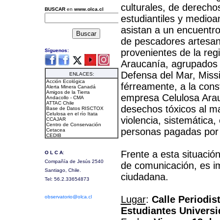
culturales, de derech
estudiantiles y medio
asistan a un encuentr
de pescadores artesan
provenientes de la reg
Araucanía, agrupados 
Defensa del Mar, Missi
férreamente, a la cons
empresa Celulosa Arau
desechos tóxicos al m
violencia, sistemática
personas pagadas po
Frente a esta situación
de comunicación, es imp
ciudadana.
Lugar
:
Calle Periodis
Estudiantes Universi