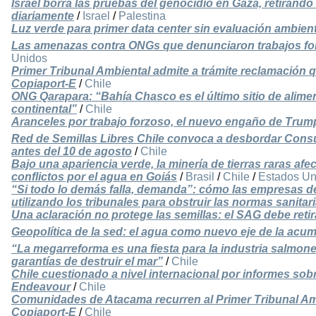
Israel borra las pruebas del genocidio en Gaza, retiran
diariamente
/
Israel
/
Palestina
Luz verde para primer data center sin evaluación ambient
Las amenazas contra ONGs que denunciaron trabajos fo
Unidos
Primer Tribunal Ambiental admite a trámite reclamación 
Copiaport-E
/
Chile
ONG Qarapara: “Bahía Chasco es el último sitio de alimen
continental”
/
Chile
Aranceles por trabajo forzoso, el nuevo engaño de Trum
Red de Semillas Libres Chile convoca a desbordar Consu
antes del 10 de agosto
/
Chile
Bajo una apariencia verde, la minería de tierras raras afect
conflictos por el agua en Goiás
/
Brasil
/
Chile
/
Estados Un
“Si todo lo demás falla, demanda”: cómo las empresas d
utilizando los tribunales para obstruir las normas sanitar
Una aclaración no protege las semillas: el SAG debe reti
Geopolítica de la sed: el agua como nuevo eje de la acu
“La megarreforma es una fiesta para la industria salmone
garantías de destruir el mar”
/
Chile
Chile cuestionado a nivel internacional por informes sob
Endeavour
/
Chile
Comunidades de Atacama recurren al Primer Tribunal Am
Copiaport-E
/
Chile