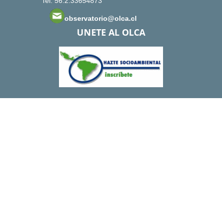
Tel: 56.2.33654873
observatorio@olca.cl
UNETE AL OLCA