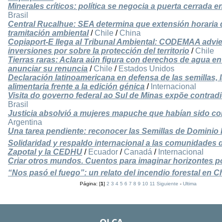
Minerales críticos: política se negocia a puerta cerrada 
Brasil
Central Rucalhue: SEA determina que extensión horaria 
tramitación ambiental
/
Chile
/
China
Copiaport-E llega al Tribunal Ambiental: CODEMAA advier
inversiones por sobre la protección del territorio
/
Chile
Tierras raras: Aclara aún figura con derechos de agua en
anunciar su renuncia
/
Chile
/
Estados Unidos
Declaración latinoamericana en defensa de las semillas, l
alimentaria frente a la edición génica
/
Internacional
Visita do governo federal ao Sul de Minas expõe contrad
Brasil
Justicia absolvió a mujeres mapuche que habían sido co
Argentina
Una tarea pendiente: reconocer las Semillas de Dominio
Solidaridad y respaldo internacional a las comunidades 
Zapotal y la CEDHU
/
Ecuador
/
Canadá
/
Internacional
Criar otros mundos. Cuentos para imaginar horizontes po
“Nos pasó el fuego”: un relato del incendio forestal en Ch
Página: [
1
]
2
3
4
5
6
7
8
9
10
11
Siguiente
-
Ultima