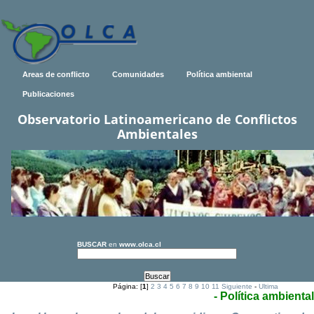
Areas de conflicto
Comunidades
Política ambiental
Publicaciones
Observatorio Latinoamericano de Conflictos
Ambientales
BUSCAR
en
www.olca.cl
Página: [
1
]
2
3
4
5
6
7
8
9
10
11
Siguiente
-
Ultima
- Política ambiental