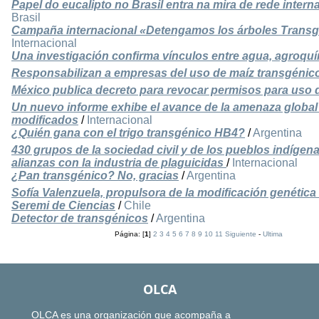
Papel do eucalipto no Brasil entra na mira de rede intern
Brasil
Campaña internacional «Detengamos los árboles Transgé
Internacional
Una investigación confirma vínculos entre agua, agroqu
Responsabilizan a empresas del uso de maíz transgénic
México publica decreto para revocar permisos para uso 
Un nuevo informe exhibe el avance de la amenaza global
modificados
/
Internacional
¿Quién gana con el trigo transgénico HB4?
/
Argentina
430 grupos de la sociedad civil y de los pueblos indígena
alianzas con la industria de plaguicidas
/
Internacional
¿Pan transgénico? No, gracias
/
Argentina
Sofía Valenzuela, propulsora de la modificación genética
Seremi de Ciencias
/
Chile
Detector de transgénicos
/
Argentina
Página: [
1
]
2
3
4
5
6
7
8
9
10
11
Siguiente
-
Ultima
OLCA
OLCA es una organización que acompaña a