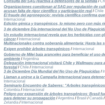
Consulta del SAG reactiva a defensores de la semilla
/
Ch
Organizaciones cuestionan al SAG por regulación de cul
acusan falta de rigor científico y participación real
/
Chile
El fraude del agronegocio: revista científica confirma qu
Internacional
Edición génica y transgénicos, lo mismo pero con más r
3 de diciembre Día internacional del No Uso de Plaguicid
Un estudio internacional revela que los herbicidas con gl
cáncer
/
Internacional
Multinacionales contra soberanía alimentaria: Hasta las 
Exigen prohibir árboles transgénicos
/
Internacional
Gobierno de Milei baja aranceles para beneficiar el uso de
ambiente
/
Argentina
Delegación internacional visitará Chile y Wallmapu para
forestal
/
Chile
/
Internacional
3 de Diciembre Día Mundial del No Uso de Plaguicidas
/
I
Llaman a unirse a la Campaña Internacional para detener
Internacional
Seminario Encuentro de Saberes: “Arboles transgénicos e
Colombia
/
Internacional
Peligro por expansión de árboles transgénicos: Brasil fu
para detener su propagación
/
Argentina
/
Brasil
/
Canadá
Zelandia
/
Internacional