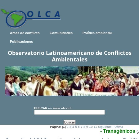
Areas de conflicto
Comunidades
Política ambiental
Publicaciones
Observatorio Latinoamericano de Conflictos
Ambientales
BUSCAR
en
www.olca.cl
Página: [
1
]
2
3
4
5
6
7
8
9
10
11
Siguiente
-
Ultima
- Transgénicos
(