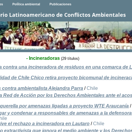
es
Política ambiental
Publicaciones
rio Latinoamericano de Conflictos Ambientales
- Incineradoras
(29 títulos)
a contra una incineradora de residuos en una comarca de L
idad de Chile Chico retira proyecto bicomunal de incinerac
contra ambientalista Alejandra Parra
/
Chile
la Red de Acción por los Derechos Ambientales ante el acos
 querella por amenazas ligadas a proyecto WTE Araucanía
stigar y condenar a responsables de amenazas a la defensora
hile
ve el rechazo a incineradora en Lautaro
/
Chile
o extractivista que ignora el medio ambiente y los Derecho