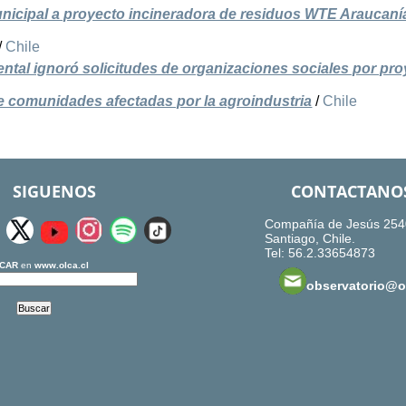
unicipal a proyecto incineradora de residuos WTE Araucaní
/
Chile
ntal ignoró solicitudes de organizaciones sociales por pr
de comunidades afectadas por la agroindustria
/
Chile
SIGUENOS
CONTACTANO
Compañía de Jesús 254
Santiago, Chile.
Tel: 56.2.33654873
CAR
en
www.olca.cl
observatorio@ol