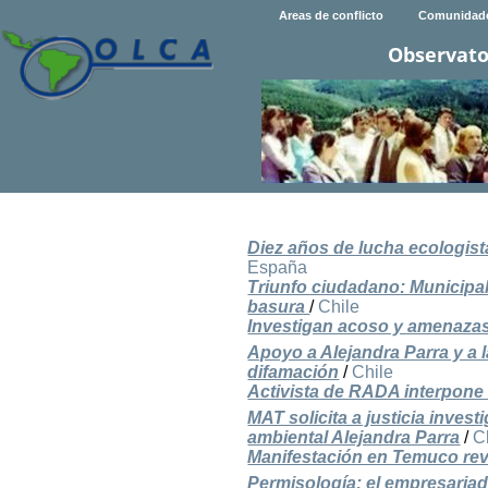
Areas de conflicto
Comunidad
Observato
Diez años de lucha ecologist
España
Triunfo ciudadano: Municipal
basura
/
Chile
Investigan acoso y amenazas 
Apoyo a Alejandra Parra y a 
difamación
/
Chile
Activista de RADA interpone
MAT solicita a justicia inve
ambiental Alejandra Parra
/
C
Manifestación en Temuco revi
Permisología: el empresariad