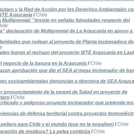
taro y la Red de Acción por los Derechos Ambientales ce
WTE Araucanía
/
Chile
 Multigremial: “insiste en señalar falsedades respecto del
hile
a” declaración de Multigremial de La Araucanía en apoyo 
laridades que rodean al proyecto de Planta incineradora de
le
des logran el rechazo del proyecto WTE Araucanía en Lau
l negocio de la basura en la Araucanía
/
Chile
an aprobación que dio el SEA al mega incinerador de ba
ones socioambientales denuncian a directora de SEA Arauc
 pronunciamiento de la seremi de Salud en proyecto de
utaro
/
Chile
iticado y peligroso proyecto incinerador que pretende ins
riencias de defensa territorial contra proyectos termoeléct
peligro para Chile y el mundo (que no te engañen)
/
Chile
neración de residuos? La pelea continúa
/
Chile