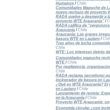
Humanos
/
Chile
Comunidades Mapuche de Lau
nuevo rechazo de proyecto 
RADA vuelve a desmentir a la
proyecto WTE Araucanía”
/
C
RADA califica de “vergonzos
Araucanía
/
Chile
Araucanía: Las graves irregu
basura WTE en Lautaro
/
Chi
Tras años de lucha comunida
Chile
WTE: Los intereses detrás de
Comunidades mapuche rechaz
WTE
/
Chile
Por negligencia, organizaci
Chile
RADA reclama secretismo por
incinerador de basura en La
¿Qué es WTE Araucanía? El cr
en Lautaro
/
Chile
Lanzamiento de revista: Expe
en la Araucanía
/
Chile
Proyecto WTE Araucanía: un 
Economía circular ¿con inci