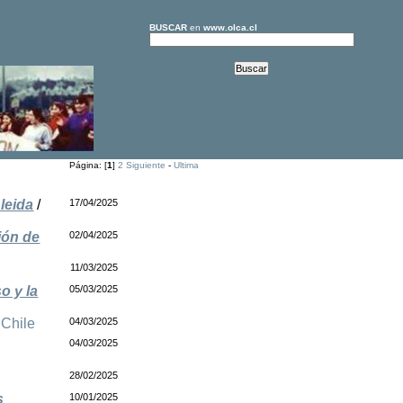
BUSCAR
en
www.olca.cl
Página: [
1
]
2
Siguiente
-
Ultima
leida
/
17/04/2025
ión de
02/04/2025
11/03/2025
o y la
05/03/2025
/
Chile
04/03/2025
04/03/2025
28/02/2025
s
10/01/2025