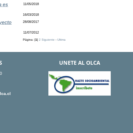
a es
11/05/2018
16/03/2018
oyecto
28/08/2017
11/07/2012
Página: [
1
]
2
Siguiente
-
Ultima
S
UNETE AL OLCA
0
ca.cl