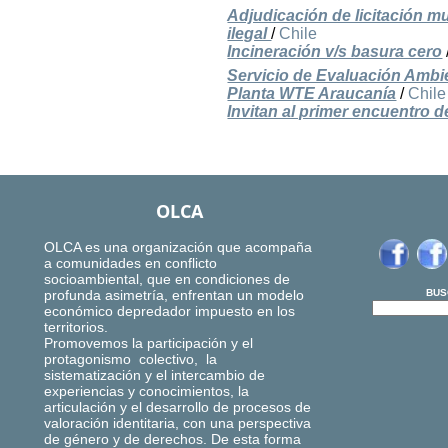
Adjudicación de licitación m
ilegal
/
Chile
Incineración v/s basura cero
Servicio de Evaluación Ambie
Planta WTE Araucanía
/
Chile
Invitan al primer encuentro 
OLCA
OLCA es una organización que acompaña
a comunidades en conflicto
socioambiental, que en condiciones de
profunda asimetría, enfrentan un modelo
BUS
económico depredador impuesto en los
territorios.
Promovemos la participación y el
protagonismo colectivo, la
sistematización y el intercambio de
experiencias y conocimientos, la
articulación y el desarrollo de procesos de
valoración identitaria, con una perspectiva
de género y de derechos. De esta forma