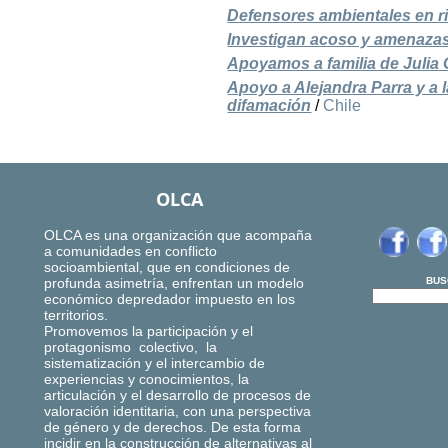
Defensores ambientales en rie
Investigan acoso y amenazas 
Apoyamos a familia de Julia C
Apoyo a Alejandra Parra y a 
difamación
/
Chile
OLCA
OLCA es una organización que acompaña
a comunidades en conflicto
socioambiental, que en condiciones de
profunda asimetría, enfrentan un modelo
BUS
económico depredador impuesto en los
territorios.
Promovemos la participación y el
protagonismo colectivo, la
sistematización y el intercambio de
experiencias y conocimientos, la
articulación y el desarrollo de procesos de
valoración identitaria, con una perspectiva
de género y de derechos. De esta forma
incidir en la construcción de alternativas al