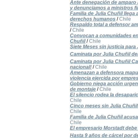
Ante denegación de amparo a
y denunciamos a ministros f
Familia de Julia Chuñil llega
derechos humanos
/
Chile
Respaldo total a defensor a
/
Chile
Convocan a comunidades en el
Chuñil
/
Chile
Siete Meses sin justicia para 
Caminata por Julia Chuñil den
Caminata por Julia Chuñil Ca
nacional!
/
Chile
Amenazan a defensora mapuc
violencia ejercida por empre
Gobierno niega acción urgent
de montaje
/
Chile
El silencio rodea la desapari
Chile
Cinco meses sin Julia Chuñil:
Chile
Familia de Julia Chuñil acus
Chile
El empresario Morstadt debe 
Hasta 9 años de cárcel por 