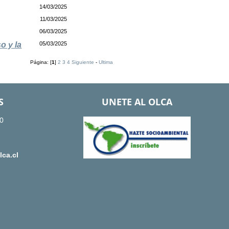
14/03/2025
11/03/2025
06/03/2025
o y la
05/03/2025
Página: [
1
]
2
3
4
Siguiente
-
Ultima
S
UNETE AL OLCA
0
ca.cl