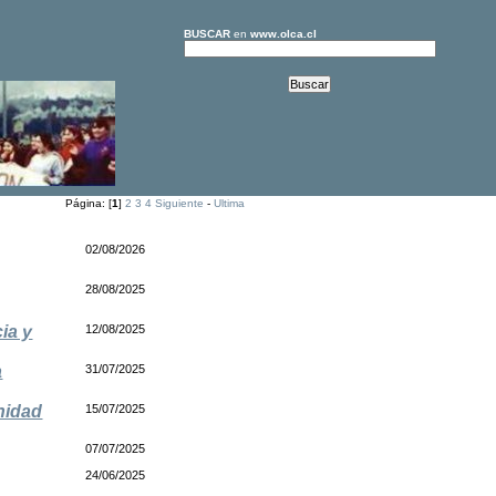
BUSCAR
en
www.olca.cl
Página: [
1
]
2
3
4
Siguiente
-
Ultima
02/08/2026
28/08/2025
ia y
12/08/2025
a
31/07/2025
nidad
15/07/2025
07/07/2025
24/06/2025