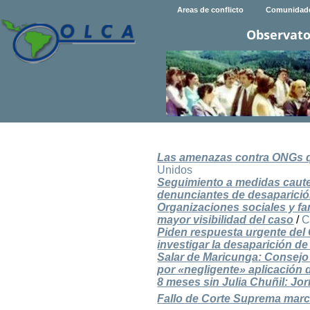
Areas de conflicto
Comunidad
Observato
Las amenazas contra ONGs q
Unidos
Seguimiento a medidas cautel
denunciantes de desaparició
Organizaciones sociales y fam
mayor visibilidad del caso
/
C
Piden respuesta urgente del
investigar la desaparición de
Salar de Maricunga: Consejo
por «negligente» aplicación 
8 meses sin Julia Chuñil: Jo
Fallo de Corte Suprema marca