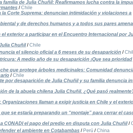
 familia de Julia Chuñil: Reafirmamos lucha contra la imp
irmantes
/
Chile
 a la Corte Suprema: denuncian intimidación y violaciones a
mbiental y de derechos humanos y a todos sus pares amen
 exterior a participar en el Encuentro Internacional por Ju
Julia Chuñil
/
Chile
uncia el silencio oficial a 6 meses de su desaparición
/
Chi
tricura: A medio año de su desaparición ¡Que sea prioridad
he que protege árboles medicinales: Comunidad denuncia
sario
/
Chile
e por desaparición de Julia Chuñil y su familia denuncia i
ción de la abuela chilena Julia Chuñil. ¿Qué pasó realmente
 Organizaciones llaman a exigir justicia en Chile y el exteri
a que se estaría preparando un “montaje” para cerrar el cas
a CONADI el pago del predio en disputa con Julia Chuñil
/
defender el ambiente en Cotabambas
/
Perú
/
China