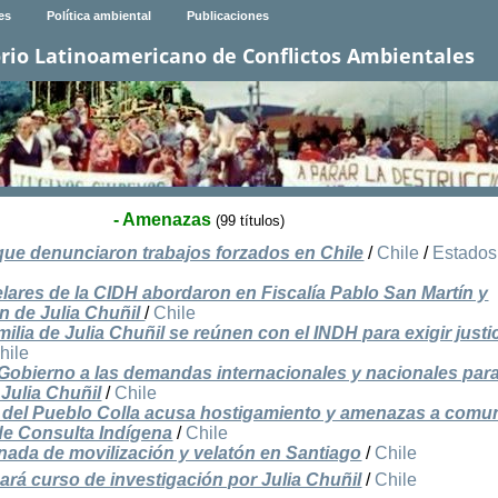
es
Política ambiental
Publicaciones
rio Latinoamericano de Conflictos Ambientales
- Amenazas
(99 títulos)
ue denunciaron trabajos forzados en Chile
/
Chile
/
Estados
ares de la CIDH abordaron en Fiscalía Pablo San Martín y
n de Julia Chuñil
/
Chile
ilia de Julia Chuñil se reúnen con el INDH para exigir justic
hile
 Gobierno a las demandas internacionales y nacionales par
 Julia Chuñil
/
Chile
 del Pueblo Colla acusa hostigamiento y amenazas a comu
de Consulta Indígena
/
Chile
rnada de movilización y velatón en Santiago
/
Chile
rá curso de investigación por Julia Chuñil
/
Chile