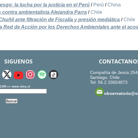
sgo: la lucha por la justicia en el Perú
/
Perú
/
China
contra ambientalista Alejandra Parra
/
Chile
huñil ante filtración de Fiscalía y presión mediática
/
Chile
la Red de Acción por los Derechos Ambientales ante el acos
SIGUENOS
CONTACTANO
Compañía de Jesús 254
Santiago, Chile.
Tel: 56.2.33654873
CAR
en
www.olca.cl
observatorio@ol