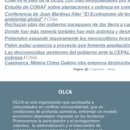
Chile es el país de la OCDE con más desigualdades por l
Estudio de CONAF sobre plantaciones y pobreza en com
Conferencia de Joan Martinez Alier "El Ecologismo de los
ambiental global"
/
Chile
Rechazan plan del gobierno paraguayo de dar tierra a c
Donde hay más minería también hay más pobreza y desnut
Pretenden expandir masivamente los monocultivos fores
Piden quitar urgencia a proyecto que fomenta ampliación
Las desconocidas gestiones del gobierno ante la CEPAL 
pobreza
/
Chile
Cajamarca. Minera China Galeno otra empresa destructo
Página: [
1
]
2
Siguiente
-
Ultima
OLCA
OLCA es una organización que acompaña a
comunidades en conflicto socioambiental, que en
condiciones de profunda asimetría, enfrentan un modelo
económico depredador impuesto en los territorios.
Promovemos la participación y el protagonismo
colectivo, la sistematización y el intercambio de