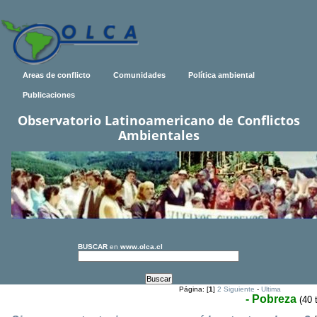
Areas de conflicto
Comunidades
Política ambiental
Publicaciones
Observatorio Latinoamericano de Conflictos
Ambientales
BUSCAR
en
www.olca.cl
Página: [
1
]
2
Siguiente
-
Ultima
- Pobreza
(40 