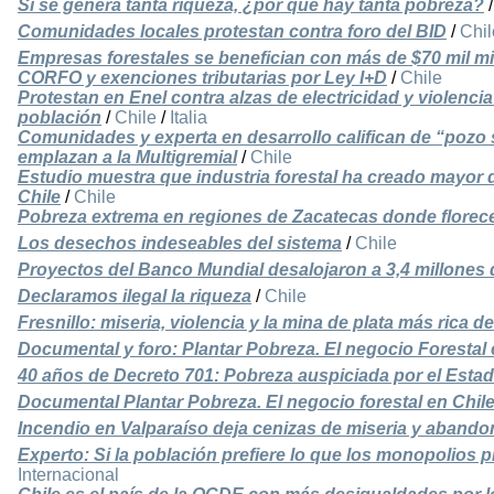
Si se genera tanta riqueza, ¿por qué hay tanta pobreza?
Comunidades locales protestan contra foro del BID
/
Chil
Empresas forestales se benefician con más de $70 mil m
CORFO y exenciones tributarias por Ley I+D
/
Chile
Protestan en Enel contra alzas de electricidad y violenci
población
/
Chile
/
Italia
Comunidades y experta en desarrollo califican de “pozo s
emplazan a la Multigremial
/
Chile
Estudio muestra que industria forestal ha creado mayor 
Chile
/
Chile
Pobreza extrema en regiones de Zacatecas donde florece
Los desechos indeseables del sistema
/
Chile
Proyectos del Banco Mundial desalojaron a 3,4 millones
Declaramos ilegal la riqueza
/
Chile
Fresnillo: miseria, violencia y la mina de plata más rica de
Documental y foro: Plantar Pobreza. El negocio Forestal 
40 años de Decreto 701: Pobreza auspiciada por el Esta
Documental Plantar Pobreza. El negocio forestal en Chil
Incendio en Valparaíso deja cenizas de miseria y aband
Experto: Si la población prefiere lo que los monopolios
Internacional