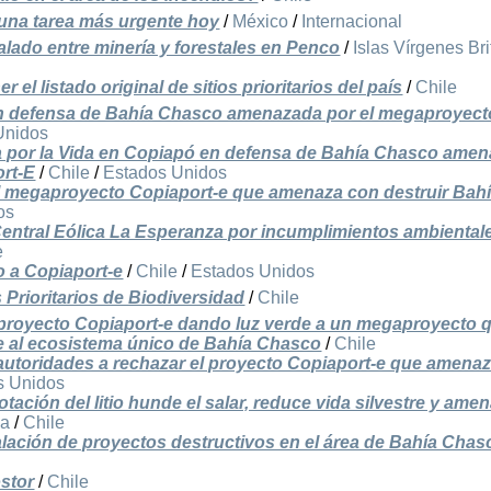
, una tarea más urgente hoy
/
México
/
Internacional
alado entre minería y forestales en Penco
/
Islas Vírgenes Br
el listado original de sitios prioritarios del país
/
Chile
 defensa de Bahía Chasco amenazada por el megaproyect
Unidos
por la Vida en Copiapó en defensa de Bahía Chasco ame
rt-E
/
Chile
/
Estados Unidos
l megaproyecto Copiaport-e que amenaza con destruir Bah
os
entral Eólica La Esperanza por incumplimientos ambiental
e
 a Copiaport-e
/
Chile
/
Estados Unidos
s Prioritarios de Biodiversidad
/
Chile
royecto Copiaport-e dando luz verde a un megaproyecto 
le al ecosistema único de Bahía Chasco
/
Chile
autoridades a rechazar el proyecto Copiaport-e que amenaz
s Unidos
otación del litio hunde el salar, reduce vida silvestre y ame
ia
/
Chile
lación de proyectos destructivos en el área de Bahía Chas
ostor
/
Chile