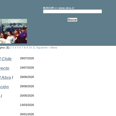
BUSCAR
en
www.olca.cl
ina: [
1
]
2
3
4
5
6
7
8
9
10
11
Siguiente
-
Ultima
 Chile
29/07/2026
yecto
19/07/2026
l Abra
/
29/06/2026
ación
29/06/2026
/
20/05/2026
13/03/2026
26/01/2026