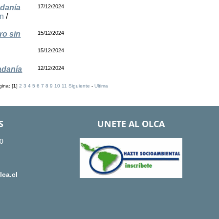
adanía
17/12/2024
n
/
ro sin
15/12/2024
15/12/2024
adanía
12/12/2024
ina: [
1
]
2
3
4
5
6
7
8
9
10
11
Siguiente
-
Ultima
S
UNETE AL OLCA
0
ca.cl