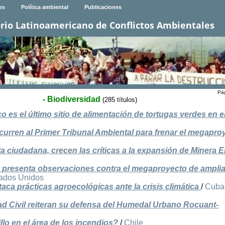
es
Política ambiental
Publicaciones
rio Latinoamericano de Conflictos Ambientales
Pág
- Biodiversidad
(285 títulos)
es el último sitio de alimentación de tortugas verdes en el
rren al Primer Tribunal Ambiental para frenar el megapro
lta ciudadana, crecen las críticas a la expansión de Minera E
pa y presenta observaciones contra el megaproyecto de ampli
ados Unidos
ca prácticas agroecológicas ante la crisis climática
/
Cuba
ad Civil reiteran su defensa del Humedal Urbano Rocuant-
lo en el área de los incendios?
/
Chile