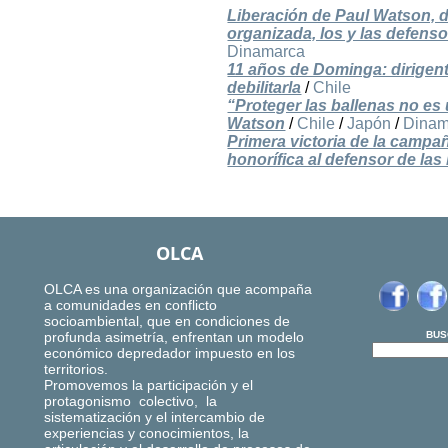
Liberación de Paul Watson, de
organizada, los y las defen
Dinamarca
11 años de Dominga: dirigent
debilitarla
/
Chile
“Proteger las ballenas no es
Watson
/
Chile
/
Japón
/
Dinam
Primera victoria de la campañ
honorífica al defensor de la
OLCA
OLCA es una organización que acompaña
a comunidades en conflicto
socioambiental, que en condiciones de
profunda asimetría, enfrentan un modelo
BUS
económico depredador impuesto en los
territorios.
Promovemos la participación y el
protagonismo colectivo, la
sistematización y el intercambio de
experiencias y conocimientos, la