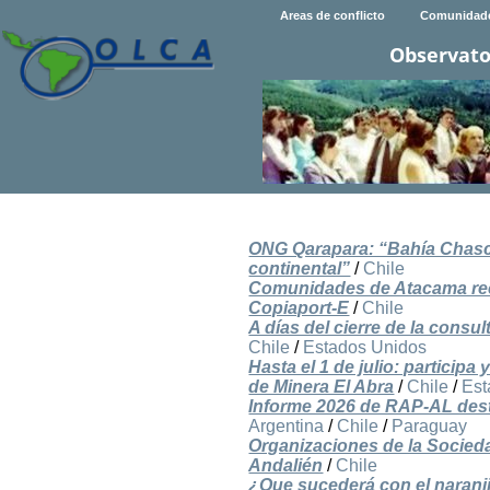
Areas de conflicto
Comunidad
Observato
ONG Qarapara: “Bahía Chasco 
continental”
/
Chile
Comunidades de Atacama recu
Copiaport-E
/
Chile
A días del cierre de la consu
Chile
/
Estados Unidos
Hasta el 1 de julio: partici
de Minera El Abra
/
Chile
/
Est
Informe 2026 de RAP-AL desta
Argentina
/
Chile
/
Paraguay
Organizaciones de la Socied
Andalién
/
Chile
¿Que sucederá con el naranjil