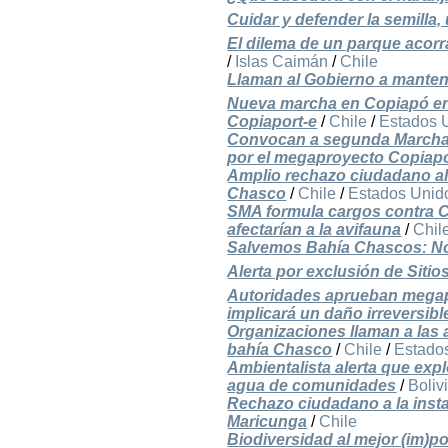
Cuidar y defender la semilla
El dilema de un parque acorr
/
Islas Caimán
/
Chile
Llaman al Gobierno a mantener 
Nueva marcha en Copiapó en
Copiaport-e
/
Chile
/
Estados 
Convocan a segunda Marcha 
por el megaproyecto Copiapo
Amplio rechazo ciudadano a
Chasco
/
Chile
/
Estados Unid
SMA formula cargos contra C
afectarían a la avifauna
/
Chil
Salvemos Bahía Chascos: No
Alerta por exclusión de Sitio
Autoridades aprueban megap
implicará un daño irreversib
Organizaciones llaman a las 
bahía Chasco
/
Chile
/
Estado
Ambientalista alerta que expl
agua de comunidades
/
Boliv
Rechazo ciudadano a la insta
Maricunga
/
Chile
Biodiversidad al mejor (im)p