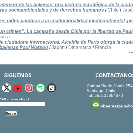
fensor de las ballenas: una victoria estratégica de la ciud
soras socioambientales y de derechos humanos
/
Chile
/
Japó
es piden cambios a la institucionalidad medioambiental, pe
 un crimen”: La campaña desde Chile por la libertad de Paul
arca
a ciudadana internacional: Alcaldía de París otorga la ciud
s ballenas Paul Watson
/
Japón
/
Dinamarca
/
Francia
Pág
SIGUENOS
CONTACTANO
Compañía de Jesús 254
Santiago, Chile.
Tel: 56.2.33654873
CAR
en
www.olca.cl
observatorio@ol