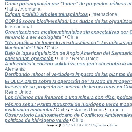
Crece preocupación por “boom” de proyectos eólicos 
/
Italia
/
Alemania
Exigen prohibir árboles transgénicos
/
Internacional
COP 16 sobre biodiversidad: Las dudas de las organizac
Internacional
Organizaciones medioambientales sin expectativas por C
renunció a ser ecologista”
/
Chile
“Una política de fomento al extractivismo”: las críticas p
Nacional del Litio
/
Chile
Bajo la lupa adquisición de Anglo American del Santuari
cuestionan operación
/
Chile
/
Reino Unido
Ambientalista chileno solidariza con protesta contra la f
Alemania
Derribando mitos: el verdadero impacto de las plantas d
El OLCA alerta sobre la operación de “lavado de imagen
fracaso de su proyecto de minería de tierras raras en Chi
Reino Unido
Los chilenos que frenaron a una minera con rifas, podcas
Pésima señal: Planta industrial de hidrógeno verde inau
evaluación ambiental
/
Chile
/
Estados Unidos
/
Francia
Observatorio Latinoamericano de Conflictos Ambientales 
políticas de hidrógeno verde
/
Chile
Página: [
1
]
2
3
4
5
6
7
8
9
10
11
Siguiente
-
Ultima