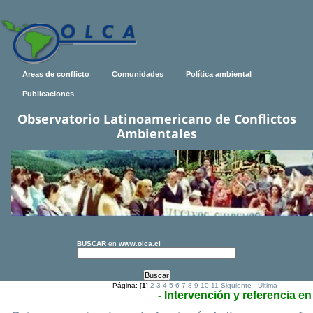
Areas de conflicto
Comunidades
Política ambiental
Publicaciones
Observatorio Latinoamericano de Conflictos
Ambientales
BUSCAR
en
www.olca.cl
Página: [
1
]
2
3
4
5
6
7
8
9
10
11
Siguiente
-
Ultima
- Intervención y referencia e