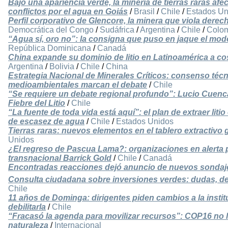
Bajo una apariencia verde, la minería de tierras raras afect
conflictos por el agua en Goiás
/
Brasil
/
Chile
/
Estados Un
Perfil corporativo de Glencore, la minera que viola dere
Democrática del Congo
/
Sudáfrica
/
Argentina
/
Chile
/
Colo
“Agua sí, oro no”: la consigna que puso en jaque el mo
República Dominicana
/
Canadá
China expande su dominio de litio en Latinoamérica a co
Argentina
/
Bolivia
/
Chile
/
China
Estrategia Nacional de Minerales Críticos: consenso técni
medioambientales marcan el debate
/
Chile
“Se requiere un debate regional profundo”: Lucio Cuenca
Fiebre del Litio
/
Chile
“La fuente de toda vida está aquí”: el plan de extraer lit
de escasez de agua
/
Chile
/
Estados Unidos
Tierras raras: nuevos elementos en el tablero extractivo 
Unidos
¿El regreso de Pascua Lama?: organizaciones en alerta 
transnacional Barrick Gold
/
Chile
/
Canadá
Encontradas reacciones dejó anuncio de nuevos sondaje
Consulta ciudadana sobre inversiones verdes: dudas, de
Chile
11 años de Dominga: dirigentes piden cambios a la insti
debilitarla
/
Chile
“Fracasó la agenda para movilizar recursos”: COP16 no l
naturaleza
/
Internacional