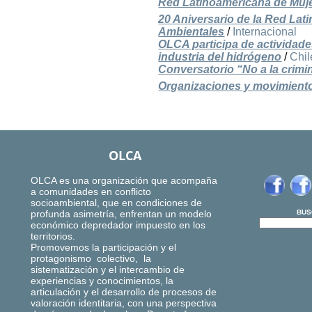
Red Latinoamericana de Muje
20 Aniversario de la Red La
Ambientales
/
Internacional
OLCA participa de actividades
industria del hidrógeno
/
Chil
Conversatorio “No a la crimin
Organizaciones y movimiento
OLCA
OLCA es una organización que acompaña
a comunidades en conflicto
socioambiental, que en condiciones de
profunda asimetría, enfrentan un modelo
BUS
económico depredador impuesto en los
territorios.
Promovemos la participación y el
protagonismo colectivo, la
sistematización y el intercambio de
experiencias y conocimientos, la
articulación y el desarrollo de procesos de
valoración identitaria, con una perspectiva