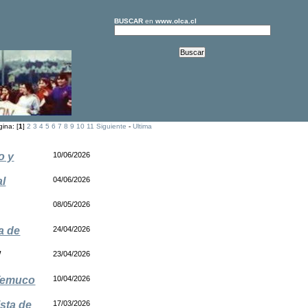
BUSCAR
en
www.olca.cl
ina: [
1
]
2
3
4
5
6
7
8
9
10
11
Siguiente
-
Ultima
o y
10/06/2026
al
04/06/2026
08/05/2026
a de
24/04/2026
/
23/04/2026
 Temuco
10/04/2026
ista de
17/03/2026