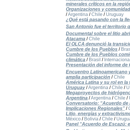
minerales críticos en la regi
Organizaciones y comunidade
/
Argentina
/
Chile
/
Uruguay
¿Qué está pasando con la ll
San Antonio fue el territorio
Documental sobre el litio abr
Atacama
/
Chile
El OLCA denunció la transició
Cumbre de los Pueblos
/
Bras
Cumbre de los Pueblos comie
climática
/
Brasil
/
Internaciona
Presentación del informe de 
Encuentro Latinoamericano y 
amplia participación
/
Chile
América Latina y su rol en la
Uruguay
/
Argentina
/
Chile
/
U
Megaproyectos de hidrógeno 
Argentina
/
Argentina
/
Chile
/
Conversatorio: “Acuerdo de 
Implicaciones Regionales”
/
Litio, energías y extractivis
México
/
Bolivia
/
Chile
/
Urugu
Panel “Acuerdo de Escazú: en