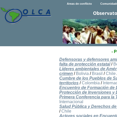
Areas de conflicto
Comunidad
Observato
- 
Defensoras y defensores ambi
falta de protección estatal
/
B
Líderes ambientales de Améric
crimen
/
Bolivia
/
Brasil
/
Chile
Cumbre de los Pueblos de San
territorios
/
Colombia
/
Interna
Encuentro de Formación de De
Protección de Inversiones 
Primera Conferencia para la 
Internacional
Salud Pública y Derechos de 
/
Chile
Actores sociales en Encuentr