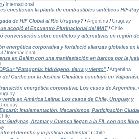
ón
/
Internacional
s cuestionan la planta de combustibles sintéticos HIF-P
egada de HIF Global al Río Uruguay?
/
Argentina
/
Uruguay
 que acogió el Encuentro Plurinacional del MAT
/
Chile
ió conversación sobre conflictos y alternativas en región d
n energética corporativa y fortaleció alianzas globales en l
il
/
Internacional
nza en Belém con una manifestación en barcos por la justi
l
OPSur “Patagonia: hidrógeno, tierra y viento”
/
Argentina
del Caribe por la Justicia Climática concluyó en Valparaís
 transición energética corporativa: Los casos de Argentina, 
ruguay
verde en América Latina: Los casos de Chile, Uruguay y
Uruguay
Escazú: Implementación, Mecanismos, Participación Ciuda
Chile
mos: Gudynas, Azamar y Cuenca llegan a la FIL con dos libro
ay
tre el derecho y la justicia ambiental”
/
Chile