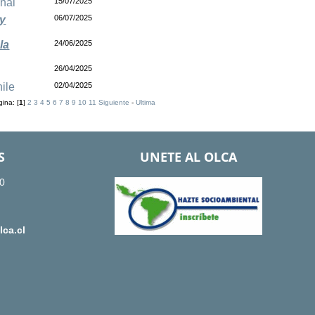
onal
15/07/2025
 y
06/07/2025
la
24/06/2025
26/04/2025
ile
02/04/2025
ina: [
1
]
2
3
4
5
6
7
8
9
10
11
Siguiente
-
Ultima
S
UNETE AL OLCA
0
ca.cl