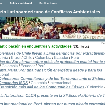
es
Política ambiental
Publicaciones
rio Latinoamericano de Conflictos Ambientales
Pág
Participación en encuentros y actividades
(331 títulos)
entales de Chile llevan a Lima denuncias por extractivism
olivia
/
Brasil
/
Chile
/
Colombia
/
Ecuador
/
Perú
a del Sur alertan sobre crisis de protección estatal frente 
/
Colombia
/
Ecuador
/
Perú
ta Marta: Por una transición energética desde y para los
cional
fensores Comunitarios y de los Territorios ante el Sistem
y Demandas ISDS
/
Colombia
/
Internacional
Transición más allá de los Combustibles Fósiles
/
Colombia
la Naturaleza: OLCA presente en la XII Escuela Abierta de
o Internacional en Perú, alertan por nueva oleada extractiv