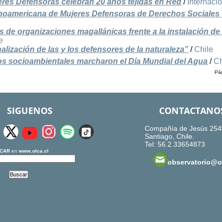
res Defensoras celebran 20 años tejidas en Red
/
Internaci
tinoamericana de Mujeres Defensoras de Derechos Sociales
 de organizaciones magallánicas frente a la instalación de 
e
alización de las y los defensores de la naturaleza”
/
Chile
s socioambientales marcharon el Día Mundial del Agua
/
Ch
Pág
SIGUENOS
CONTACTANO
Compañía de Jesús 254
Santiago, Chile.
Tel: 56.2.33654873
CAR
en
www.olca.cl
observatorio@ol