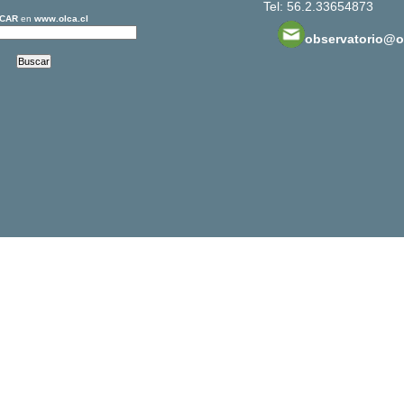
Tel: 56.2.33654873
CAR
en
www.olca.cl
observatorio@ol