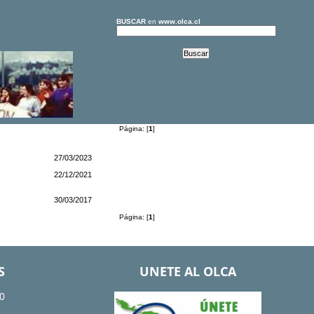
BUSCAR
en
www.olca.cl
Página: [
1
]
27/03/2023
22/12/2021
30/03/2017
Página: [
1
]
S
UNETE AL OLCA
0