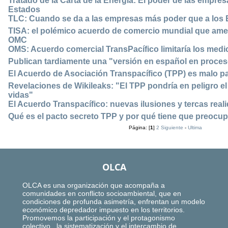
Tratado de la Carta de la Energía: El poder de las empre
Estados
TLC: Cuando se da a las empresas más poder que a los
TISA: el polémico acuerdo de comercio mundial que ame
OMC
OMS: Acuerdo comercial TransPacífico limitaría los med
Publican tardiamente una "versión en español en proces
El Acuerdo de Asociación Transpacífico (TPP) es malo p
Revelaciones de Wikileaks: "El TPP pondría en peligro e
vidas"
El Acuerdo Transpacífico: nuevas ilusiones y tercas real
Qué es el pacto secreto TPP y por qué tiene que preocu
Página: [
1
]
2
Siguiente
-
Ultima
OLCA
OLCA es una organización que acompaña a
comunidades en conflicto socioambiental, que en
condiciones de profunda asimetría, enfrentan un modelo
económico depredador impuesto en los territorios.
Promovemos la participación y el protagonismo
colectivo, la sistematización y el intercambio de