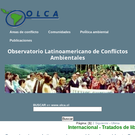
Areas de conflicto
Comunidades
Política ambiental
Publicaciones
Observatorio Latinoamericano de Conflictos
Ambientales
BUSCAR
en
www.olca.cl
Página: [
1
]
2
Siguiente
-
Ultima
Internacional - Tratados de l