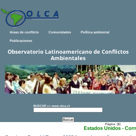
Areas de conflicto
Comunidades
Política ambiental
Publicaciones
Observatorio Latinoamericano de Conflictos
Ambientales
BUSCAR
en
www.olca.cl
Página: [
1
]
Estados Unidos - Cor