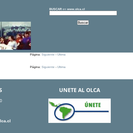
BUSCAR
en
www.olca.cl
Página:
Siguiente
-
Ultima
Página:
Siguiente
-
Ultima
S
UNETE AL OLCA
0
ca.cl