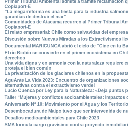
Primer Tribunal Ambiental admite a trámite reclamación q
Copiaport-E
“La megarreforma es una fiesta para la industria salmone
garantías de destruir el mar”
Comunidades de Atacama recurren al Primer Tribunal Amb
Copiaport-E
El relato empresarial: Chile como salvavidas del empres
Discusión sobre Nuevas Miradas a los Extractivismos ll
Documental MARICUNGA abrió el ciclo de “Cine en tu Ba
El río Biobío se convierte en el primer ecosistema en Chi
derechos
Una vida digna y en armonía con la naturaleza requiere
proteja el bien común
La privatización de los glaciares chilenos en la propuest
AguAnte La Vida 2023: Encuentro de organizaciones so
alternativas contra el extractivismo verde!
Lucio Cuenca por Ley para la Naturaleza: «Deja puntos 
Taller “Mujeres y conflictos socioambientales: impactos 
Aniversario Nº 10: Movimiento por el Agua y los Territori
Desembocadura de Maipo tuvo que ser intervenida de nuev
Desafíos medioambientales para Chile 2023
SMA formula cargo gravísimo contra proyecto inmobiliar