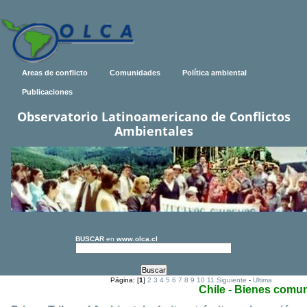
Areas de conflicto
Comunidades
Política ambiental
Publicaciones
Observatorio Latinoamericano de Conflictos
Ambientales
BUSCAR
en
www.olca.cl
Página: [
1
]
2
3
4
5
6
7
8
9
10
11
Siguiente
-
Ultima
Chile - Bienes comu