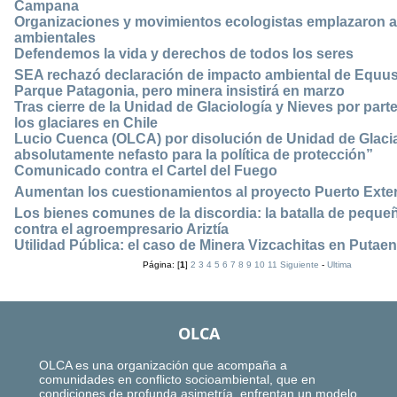
Campana
Organizaciones y movimientos ecologistas emplazaron al
ambientales
Defendemos la vida y derechos de todos los seres
SEA rechazó declaración de impacto ambiental de Equus 
Parque Patagonia, pero minera insistirá en marzo
Tras cierre de la Unidad de Glaciología y Nieves por par
los glaciares en Chile
Lucio Cuenca (OLCA) por disolución de Unidad de Glaci
absolutamente nefasto para la política de protección”
Comunicado contra el Cartel del Fuego
Aumentan los cuestionamientos al proyecto Puerto Exter
Los bienes comunes de la discordia: la batalla de pequeñ
contra el agroempresario Ariztía
Utilidad Pública: el caso de Minera Vizcachitas en Putaen
Página: [
1
]
2
3
4
5
6
7
8
9
10
11
Siguiente
-
Ultima
OLCA
OLCA es una organización que acompaña a
comunidades en conflicto socioambiental, que en
condiciones de profunda asimetría, enfrentan un modelo