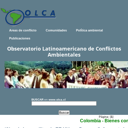
Areas de conflicto
Comunidades
Política ambiental
Publicaciones
Observatorio Latinoamericano de Conflictos
Ambientales
BUSCAR
en
www.olca.cl
Página: [
1
]
Colombia - Bienes c