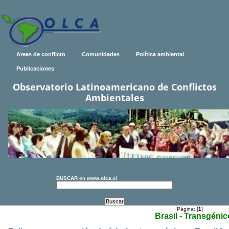
Areas de conflicto
Comunidades
Política ambiental
Publicaciones
Observatorio Latinoamericano de Conflictos
Ambientales
BUSCAR
en
www.olca.cl
Página: [
1
]
Brasil - Transgéni