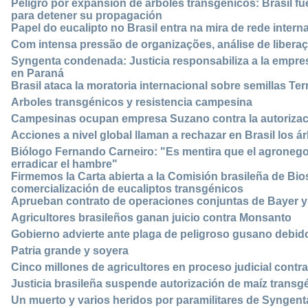
Peligro por expansión de árboles transgénicos: Brasil fu
para detener su propagación
Papel do eucalipto no Brasil entra na mira de rede intern
Com intensa pressão de organizações, análise de liberaç
Syngenta condenada: Justicia responsabiliza a la empresa
en Paraná
Brasil ataca la moratoria internacional sobre semillas Te
Arboles transgénicos y resistencia campesina
Campesinas ocupan empresa Suzano contra la autorizaci
Acciones a nivel global llaman a rechazar en Brasil los á
Biólogo Fernando Carneiro: "Es mentira que el agroneg
erradicar el hambre"
Firmemos la Carta abierta a la Comisión brasileña de Bi
comercialización de eucaliptos transgénicos
Aprueban contrato de operaciones conjuntas de Bayer 
Agricultores brasileños ganan juicio contra Monsanto
Gobierno advierte ante plaga de peligroso gusano debido
Patria grande y soyera
Cinco millones de agricultores en proceso judicial cont
Justicia brasileña suspende autorización de maíz transg
Un muerto y varios heridos por paramilitares de Syngent