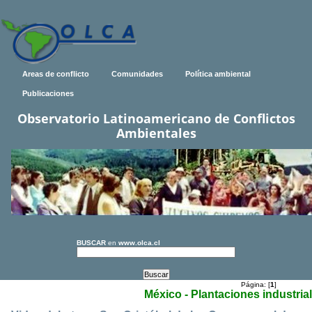
Areas de conflicto
Comunidades
Política ambiental
Publicaciones
Observatorio Latinoamericano de Conflictos
Ambientales
BUSCAR
en
www.olca.cl
Página: [
1
]
México - Plantaciones industria