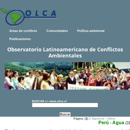
Areas de conflicto
Comunidades
Política ambiental
Publicaciones
Observatorio Latinoamericano de Conflictos
Ambientales
BUSCAR
en
www.olca.cl
Página: [
1
]
2
Siguiente
-
Ultima
Perú - Agua
(31