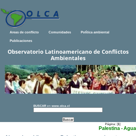
Areas de conflicto
Comunidades
Política ambiental
Publicaciones
Observatorio Latinoamericano de Conflictos
Ambientales
BUSCAR
en
www.olca.cl
Página: [
1
]
Palestina - Agua