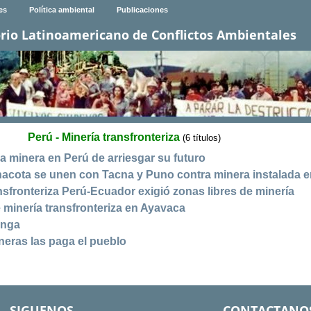
es
Política ambiental
Publicaciones
rio Latinoamericano de Conflictos Ambientales
Perú - Minería transfronteriza
(6 títulos)
 minera en Perú de arriesgar su futuro
inacota se unen con Tacna y Puno contra minera instalada 
sfronteriza Perú-Ecuador exigió zonas libres de minería
minería transfronteriza en Ayavaca
onga
ineras las paga el pueblo
SIGUENOS
CONTACTANO