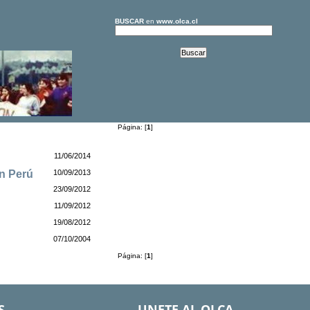
BUSCAR
en
www.olca.cl
Página: [
1
]
11/06/2014
en Perú
10/09/2013
23/09/2012
11/09/2012
19/08/2012
07/10/2004
Página: [
1
]
S
UNETE AL OLCA