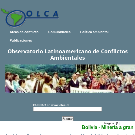
Areas de conflicto
Comunidades
Política ambiental
Publicaciones
Observatorio Latinoamericano de Conflictos
Ambientales
BUSCAR
en
www.olca.cl
Página: [
1
]
Bolivia - Minería a gran