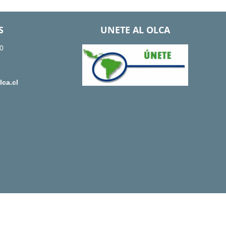
S
UNETE AL OLCA
0
ca.cl