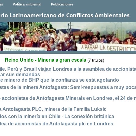
es
Política ambiental
Publicaciones
rio Latinoamericano de Conflictos Ambientales
Reino Unido - Minería a gran escala
(7 títulos)
le, Perú y Brasil viajan Londres a la asamblea de accionist
tar sus demandas
nte minero de BHP que la confianza se está agotando
stas de la minera Antofagasta: Semi-respuestas a muy poc
 accionistas de Antofagasta Minerals en Londres, el 24 de
 Antofagasta PLC, minera de la Familia Luksic
os con la minería en Chile - La conexión británica
lea de accionistas de Antofagasta plc en Londres