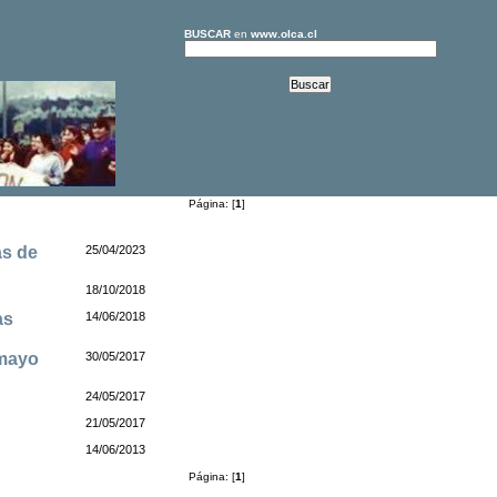
BUSCAR
en
www.olca.cl
Página: [
1
]
as de
25/04/2023
18/10/2018
as
14/06/2018
 mayo
30/05/2017
24/05/2017
21/05/2017
14/06/2013
Página: [
1
]