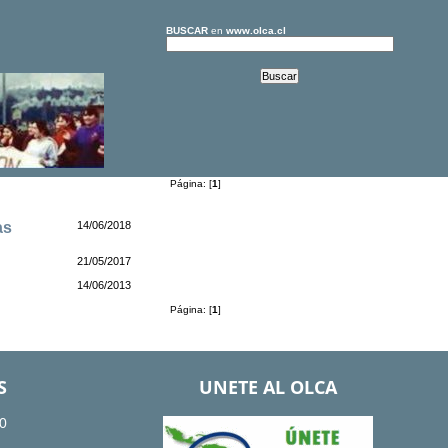
BUSCAR
en
www.olca.cl
Página: [
1
]
as
14/06/2018
21/05/2017
14/06/2013
Página: [
1
]
S
UNETE AL OLCA
0