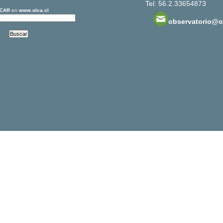
Tel: 56.2.33654873
CAR
en
www.olca.cl
observatorio@ol