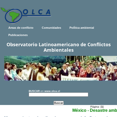
Areas de conflicto
Comunidades
Política ambiental
Publicaciones
Observatorio Latinoamericano de Conflictos
Ambientales
BUSCAR
en
www.olca.cl
Página: [
1
]
México - Desastre amb