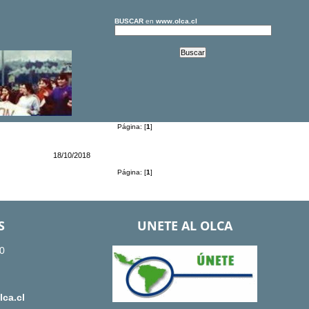
BUSCAR
en
www.olca.cl
Página: [
1
]
18/10/2018
Página: [
1
]
S
UNETE AL OLCA
0
ca.cl