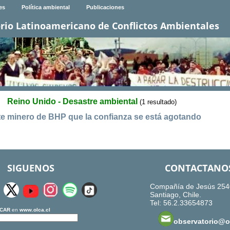
es
Política ambiental
Publicaciones
rio Latinoamericano de Conflictos Ambientales
Reino Unido - Desastre ambiental
(1 resultado)
nte minero de BHP que la confianza se está agotando
SIGUENOS
CONTACTANO
Compañía de Jesús 254
Santiago, Chile.
Tel: 56.2.33654873
CAR
en
www.olca.cl
observatorio@ol