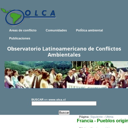
Areas de conflicto
Comunidades
Política ambiental
Publicaciones
Observatorio Latinoamericano de Conflictos
Ambientales
BUSCAR
en
www.olca.cl
Página:
Siguiente
-
Ultima
Francia - Pueblos origi