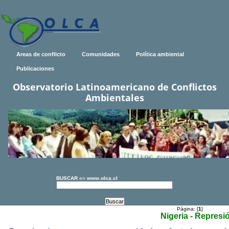
Areas de conflicto
Comunidades
Política ambiental
Publicaciones
Observatorio Latinoamericano de Conflictos
Ambientales
BUSCAR
en
www.olca.cl
Página: [
1
]
Nigeria - Represi